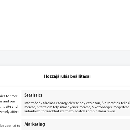
Hozzájárulás beállításai
+36 70 3071053
+36 70 2867779
Statistics
ies to store
us and our
Információk tárolása és/vagy elérése egy eszközön, A hirdetések telje
bergepek@gmail.com
his site and
mérése, A tartalom teljesítményének mérése, A közönségek megértése s
különböző forrásokból származó adatok kombinálásai révén.
ersely affect
Marketing
 be applied to