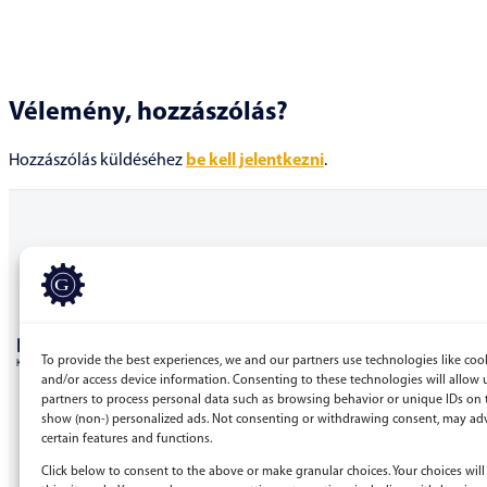
Vélemény, hozzászólás?
Hozzászólás küldéséhez
be kell jelentkezni
.
BERGEPEK.HU
To provide the best experiences, we and our partners use technologies like cook
KISGÉPÁRUHÁZ ÉS GÉPKÖLCSÖNZŐ
and/or access device information. Consenting to these technologies will allow 
partners to process personal data such as browsing behavior or unique IDs on t
Bérgépek Gépáruház Kereskedelmi Kft.
show (non-) personalized ads. Not consenting or withdrawing consent, may adv
certain features and functions.
4173 Nagyrábé, Esze Tamás utca 28.
Adószám: 32977923-2-09
Click below to consent to the above or make granular choices. Your choices will