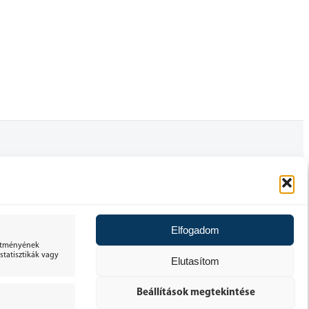
FELHASZNÁLÓI FIÓK
ÁLTALÁNOS SZERZŐDÉSI FELTÉTELEK
Elfogadom
30 NAPOS ELÁLLÁSI JOG
sítményének
tatisztikák vagy
Elutasítom
ADATKEZELÉSI TÁJÉKOZTATÓ
Beállítások megtekintése