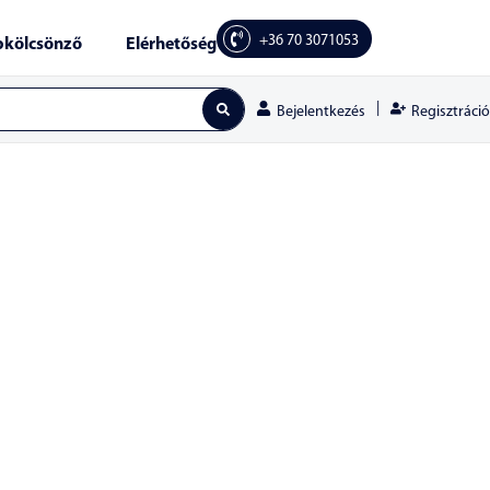
+36 70 3071053
kölcsönző
Elérhetőség
|
Regisztráció
Bejelentkezés