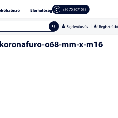
+36 70 3071053
kölcsönző
Elérhetőség
|
Regisztráció
Bejelentkezés
-koronafuro-o68-mm-x-m16