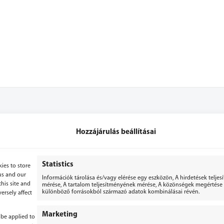
Hozzájárulás beállításai
+36 70 3071053
+36 70 2867779
Statistics
ies to store
us and our
Információk tárolása és/vagy elérése egy eszközön, A hirdetések telje
bergepek@gmail.com
his site and
mérése, A tartalom teljesítményének mérése, A közönségek megértése s
különböző forrásokból származó adatok kombinálásai révén.
ersely affect
Marketing
 be applied to