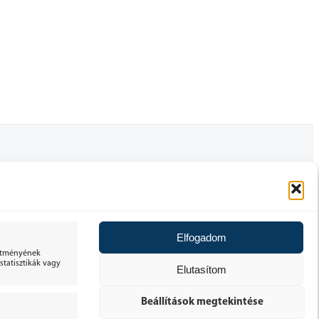
FELHASZNÁLÓI FIÓK
ÁLTALÁNOS SZERZŐDÉSI FELTÉTELEK
Elfogadom
30 NAPOS ELÁLLÁSI JOG
sítményének
tatisztikák vagy
Elutasítom
ADATKEZELÉSI TÁJÉKOZTATÓ
Beállítások megtekintése