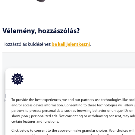
Vélemény, hozzászólás?
Hozzászólás küldéséhez
be kell jelentkezni
.
BERGEPEK.HU
To provide the best experiences, we and our partners use technologies like cook
KISGÉPÁRUHÁZ ÉS GÉPKÖLCSÖNZŐ
and/or access device information. Consenting to these technologies will allow 
partners to process personal data such as browsing behavior or unique IDs on t
Bérgépek Gépáruház Kereskedelmi Kft.
show (non-) personalized ads. Not consenting or withdrawing consent, may adv
certain features and functions.
4173 Nagyrábé, Esze Tamás utca 28.
Adószám: 32977923-2-09
Click below to consent to the above or make granular choices. Your choices will