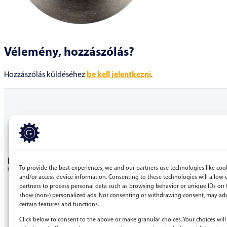
Vélemény, hozzászólás?
Hozzászólás küldéséhez
be kell jelentkezni
.
BERGEPEK.HU
To provide the best experiences, we and our partners use technologies like cook
KISGÉPÁRUHÁZ ÉS GÉPKÖLCSÖNZŐ
and/or access device information. Consenting to these technologies will allow 
partners to process personal data such as browsing behavior or unique IDs on t
Bérgépek Gépáruház Kereskedelmi Kft.
show (non-) personalized ads. Not consenting or withdrawing consent, may adv
certain features and functions.
4173 Nagyrábé, Esze Tamás utca 28.
Adószám: 32977923-2-09
Click below to consent to the above or make granular choices. Your choices will