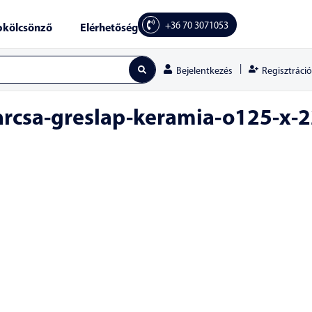
+36 70 3071053
kölcsönző
Elérhetőség
|
Regisztráció
Bejelentkezés
arcsa-greslap-keramia-o125-x