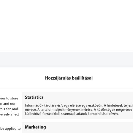
Hozzájárulás beállításai
+36 70 3071053
+36 70 2867779
Statistics
ies to store
us and our
Információk tárolása és/vagy elérése egy eszközön, A hirdetések telje
bergepek@gmail.com
his site and
mérése, A tartalom teljesítményének mérése, A közönségek megértése s
különböző forrásokból származó adatok kombinálásai révén.
ersely affect
Marketing
 be applied to