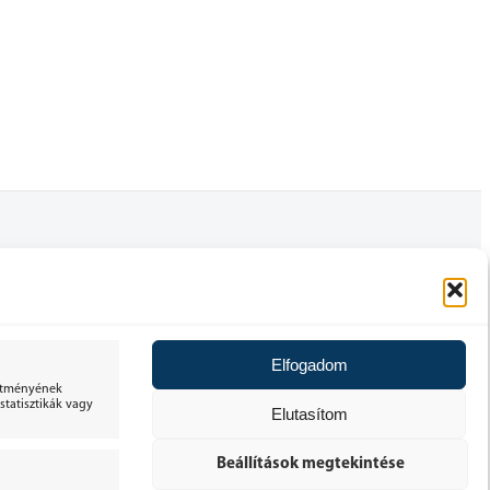
FELHASZNÁLÓI FIÓK
ÁLTALÁNOS SZERZŐDÉSI FELTÉTELEK
Elfogadom
30 NAPOS ELÁLLÁSI JOG
sítményének
tatisztikák vagy
Elutasítom
ADATKEZELÉSI TÁJÉKOZTATÓ
Beállítások megtekintése