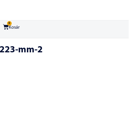
0
Kosár
-2223-mm-2