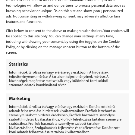
cookies to store and/or access device information. Consenting to these
technologies will allow us and our partners to process personal data such as
browsing behavior or unique IDs on this site and show (non-) personalized
ads. Not consenting or withdrawing consent, may adversely affect certain
features and functions.
Click below to consent to the above or make granular choices. Your choices will
be applied to this site only. You can change your settings at any time,
including withdrawing your consent, by using the toggles on the Cookie
Policy, or by clicking on the manage consent button at the bottom of the
screen.
Vélemény, hozzászólás?
Statistics
Információk tárolása és/vagy elérése egy eszközön, A hirdetések
Hozzászólás küldéséhez
be kell jelentkezni
.
teljesítményének mérése, A tartalom teljesítményének mérése, A
közönségek megértése statisztikák vagy különböző forrásokból
származó adatok kombinálásai révén.
Marketing
Információk tárolása és/vagy elérése egy eszközön, Korlátozott körű
adatok felhasználása hirdetések kiválasztásához, Profilok létrehozása
személyre szabott hirdetés érdekében, Profilok használata személyre
BERGEPEK.HU
szabott hirdetés kiválasztásához, Profilok létrehozása tartalom személyre
KISGÉPÁRUHÁZ ÉS GÉPKÖLCSÖNZŐ
szabásához, Profilok használata személyre szabott tartalom
kiválasztásához, Szolgáltatások fejlesztése és tökéletesítése, Korlátozott
Bérgépek Gépáruház Kereskedelmi Kft.
körű adatok felhasználása tartalom kiválasztásához.