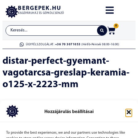
BERGEPEK.HU
KISGÉPÁRUHÁZ ÉS GÉPKÖLCSÖNZŐ
0
ÜGYFÉLSZOLGÁLAT:
+36 70 3071053
(Hétfő-Péntek 08:00-16:00)
distar-perfect-gyemant-
vagotarcsa-greslap-keramia-
o125-x-2223-mm
Hozzájárulás beállításai
To provide the best experiences, we and our partners use technologies like