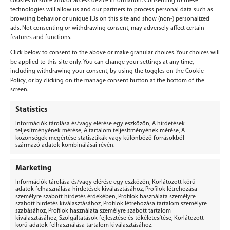
cookies to store and/or access device information. Consenting to these
technologies will allow us and our partners to process personal data such as
browsing behavior or unique IDs on this site and show (non-) personalized
ads. Not consenting or withdrawing consent, may adversely affect certain
features and functions.
Click below to consent to the above or make granular choices. Your choices will
be applied to this site only. You can change your settings at any time,
including withdrawing your consent, by using the toggles on the Cookie
Policy, or by clicking on the manage consent button at the bottom of the
screen.
Vélemény, hozzászólás?
Statistics
Információk tárolása és/vagy elérése egy eszközön, A hirdetések
Hozzászólás küldéséhez
be kell jelentkezni
.
teljesítményének mérése, A tartalom teljesítményének mérése, A
közönségek megértése statisztikák vagy különböző forrásokból
származó adatok kombinálásai révén.
Marketing
Információk tárolása és/vagy elérése egy eszközön, Korlátozott körű
adatok felhasználása hirdetések kiválasztásához, Profilok létrehozása
személyre szabott hirdetés érdekében, Profilok használata személyre
BERGEPEK.HU
szabott hirdetés kiválasztásához, Profilok létrehozása tartalom személyre
KISGÉPÁRUHÁZ ÉS GÉPKÖLCSÖNZŐ
szabásához, Profilok használata személyre szabott tartalom
kiválasztásához, Szolgáltatások fejlesztése és tökéletesítése, Korlátozott
Bérgépek Gépáruház Kereskedelmi Kft.
körű adatok felhasználása tartalom kiválasztásához.