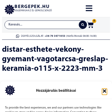
BERGEPEK.HU
KISGÉPÁRUHÁZ ÉS GÉPKÖLCSÖNZŐ
0
ÜGYFÉLSZOLGÁLAT:
+36 70 3071053
(Hétfő-Péntek 08:00-16:00)
distar-esthete-vekony-
gyemant-vagotarcsa-greslap-
keramia-o115-x-2223-mm-3
Hozzájárulás beállításai
To provide the best experiences, we and our partners use technologies like