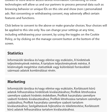
cookies to store and/or access device information. Consenting to these
technologies will allow us and our partners to process personal data such as
browsing behavior or unique IDs on this site and show (non-) personalized
ads. Not consenting or withdrawing consent, may adversely affect certain
features and functions.
Click below to consent to the above or make granular choices. Your choices will
be applied to this site only. You can change your settings at any time,
including withdrawing your consent, by using the toggles on the Cookie
Policy, or by clicking on the manage consent button at the bottom of the
screen.
Vélemény, hozzászólás?
Statistics
Információk tárolása és/vagy elérése egy eszközön, A hirdetések
Hozzászólás küldéséhez
be kell jelentkezni
.
teljesítményének mérése, A tartalom teljesítményének mérése, A
közönségek megértése statisztikák vagy különböző forrásokból
származó adatok kombinálásai révén.
Marketing
Információk tárolása és/vagy elérése egy eszközön, Korlátozott körű
adatok felhasználása hirdetések kiválasztásához, Profilok létrehozása
személyre szabott hirdetés érdekében, Profilok használata személyre
BERGEPEK.HU
szabott hirdetés kiválasztásához, Profilok létrehozása tartalom személyre
KISGÉPÁRUHÁZ ÉS GÉPKÖLCSÖNZŐ
szabásához, Profilok használata személyre szabott tartalom
kiválasztásához, Szolgáltatások fejlesztése és tökéletesítése, Korlátozott
Bérgépek Gépáruház Kereskedelmi Kft.
körű adatok felhasználása tartalom kiválasztásához.