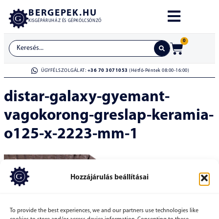
BERGEPEK.HU
KISGÉPÁRUHÁZ ÉS GÉPKÖLCSÖNZŐ
0
ÜGYFÉLSZOLGÁLAT:
+36 70 3071053
(Hétfő-Péntek 08:00-16:00)
distar-galaxy-gyemant-
vagokorong-greslap-keramia-
o125-x-2223-mm-1
Hozzájárulás beállításai
To provide the best experiences, we and our partners use technologies like