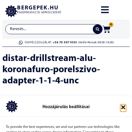
BERGEPEK.HU
KISGÉPÁRUHÁZ ÉS GÉPKÖLCSÖNZŐ
0
ÜGYFÉLSZOLGÁLAT:
+36 70 3071053
(Hétfő-Péntek 08:00-16:00)
distar-drillstream-alu-
koronafuro-porelszivo-
adapter-1-1-4-unc
Hozzájárulás beállításai
To provide the best experiences, we and our partners use technologies like