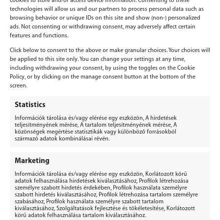
cookies to store and/or access device information. Consenting to these
technologies will allow us and our partners to process personal data such as
browsing behavior or unique IDs on this site and show (non-) personalized
ads. Not consenting or withdrawing consent, may adversely affect certain
features and functions.
Click below to consent to the above or make granular choices. Your choices will
be applied to this site only. You can change your settings at any time,
including withdrawing your consent, by using the toggles on the Cookie
Policy, or by clicking on the manage consent button at the bottom of the
screen.
Vélemény, hozzászólás?
Statistics
Információk tárolása és/vagy elérése egy eszközön, A hirdetések
Hozzászólás küldéséhez
be kell jelentkezni
.
teljesítményének mérése, A tartalom teljesítményének mérése, A
közönségek megértése statisztikák vagy különböző forrásokból
származó adatok kombinálásai révén.
Marketing
Információk tárolása és/vagy elérése egy eszközön, Korlátozott körű
adatok felhasználása hirdetések kiválasztásához, Profilok létrehozása
személyre szabott hirdetés érdekében, Profilok használata személyre
BERGEPEK.HU
szabott hirdetés kiválasztásához, Profilok létrehozása tartalom személyre
KISGÉPÁRUHÁZ ÉS GÉPKÖLCSÖNZŐ
szabásához, Profilok használata személyre szabott tartalom
kiválasztásához, Szolgáltatások fejlesztése és tökéletesítése, Korlátozott
Bérgépek Gépáruház Kereskedelmi Kft.
körű adatok felhasználása tartalom kiválasztásához.