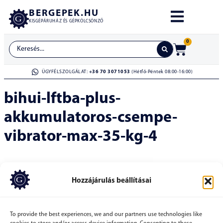
BERGEPEK.HU
KISGÉPÁRUHÁZ ÉS GÉPKÖLCSÖNZŐ
0
ÜGYFÉLSZOLGÁLAT:
+36 70 3071053
(Hétfő-Péntek 08:00-16:00)
bihui-lftba-plus-
akkumulatoros-csempe-
vibrator-max-35-kg-4
Hozzájárulás beállításai
To provide the best experiences, we and our partners use technologies like