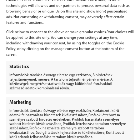
cookies to store and/or access device information. Consenting to these
technologies will allow us and our partners to process personal data such as
browsing behavior or unique IDs on this site and show (non-) personalized
ads. Not consenting or withdrawing consent, may adversely affect certain
features and functions.
Click below to consent to the above or make granular choices. Your choices will
be applied to this site only. You can change your settings at any time,
including withdrawing your consent, by using the toggles on the Cookie
Policy, or by clicking on the manage consent button at the bottom of the
screen.
Vélemény, hozzászólás?
Statistics
Információk tárolása és/vagy elérése egy eszközön, A hirdetések
Hozzászólás küldéséhez
be kell jelentkezni
.
teljesítményének mérése, A tartalom teljesítményének mérése, A
közönségek megértése statisztikák vagy különböző forrásokból
származó adatok kombinálásai révén.
Marketing
Információk tárolása és/vagy elérése egy eszközön, Korlátozott körű
adatok felhasználása hirdetések kiválasztásához, Profilok létrehozása
személyre szabott hirdetés érdekében, Profilok használata személyre
BERGEPEK.HU
szabott hirdetés kiválasztásához, Profilok létrehozása tartalom személyre
KISGÉPÁRUHÁZ ÉS GÉPKÖLCSÖNZŐ
szabásához, Profilok használata személyre szabott tartalom
kiválasztásához, Szolgáltatások fejlesztése és tökéletesítése, Korlátozott
Bérgépek Gépáruház Kereskedelmi Kft.
körű adatok felhasználása tartalom kiválasztásához.