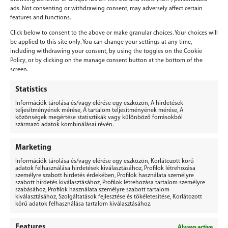
ads. Not consenting or withdrawing consent, may adversely affect certain
features and functions.
Click below to consent to the above or make granular choices. Your choices will
be applied to this site only. You can change your settings at any time,
including withdrawing your consent, by using the toggles on the Cookie
Policy, or by clicking on the manage consent button at the bottom of the
screen.
Vélemény, hozzászólás?
Statistics
Információk tárolása és/vagy elérése egy eszközön, A hirdetések
Hozzászólás küldéséhez
be kell jelentkezni
.
teljesítményének mérése, A tartalom teljesítményének mérése, A
közönségek megértése statisztikák vagy különböző forrásokból
származó adatok kombinálásai révén.
Marketing
Információk tárolása és/vagy elérése egy eszközön, Korlátozott körű
adatok felhasználása hirdetések kiválasztásához, Profilok létrehozása
személyre szabott hirdetés érdekében, Profilok használata személyre
BERGEPEK.HU
szabott hirdetés kiválasztásához, Profilok létrehozása tartalom személyre
KISGÉPÁRUHÁZ ÉS GÉPKÖLCSÖNZŐ
szabásához, Profilok használata személyre szabott tartalom
kiválasztásához, Szolgáltatások fejlesztése és tökéletesítése, Korlátozott
Bérgépek Gépáruház Kereskedelmi Kft.
körű adatok felhasználása tartalom kiválasztásához.
4173 Nagyrábé, Esze Tamás utca 28.
Adószám: 32977923-2-09
Features
Always active