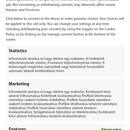
ads. Not consenting or withdrawing consent, may adversely affect certain
features and functions.
Click below to consent to the above or make granular choices. Your choices will
be applied to this site only. You can change your settings at any time,
including withdrawing your consent, by using the toggles on the Cookie
Policy, or by clicking on the manage consent button at the bottom of the
screen.
Vélemény, hozzászólás?
Statistics
Információk tárolása és/vagy elérése egy eszközön, A hirdetések
Hozzászólás küldéséhez
be kell jelentkezni
.
teljesítményének mérése, A tartalom teljesítményének mérése, A
közönségek megértése statisztikák vagy különböző forrásokból
származó adatok kombinálásai révén.
Marketing
Információk tárolása és/vagy elérése egy eszközön, Korlátozott körű
adatok felhasználása hirdetések kiválasztásához, Profilok létrehozása
személyre szabott hirdetés érdekében, Profilok használata személyre
BERGEPEK.HU
szabott hirdetés kiválasztásához, Profilok létrehozása tartalom személyre
KISGÉPÁRUHÁZ ÉS GÉPKÖLCSÖNZŐ
szabásához, Profilok használata személyre szabott tartalom
kiválasztásához, Szolgáltatások fejlesztése és tökéletesítése, Korlátozott
Bérgépek Gépáruház Kereskedelmi Kft.
körű adatok felhasználása tartalom kiválasztásához.
4173 Nagyrábé, Esze Tamás utca 28.
Adószám: 32977923-2-09
Features
Always active