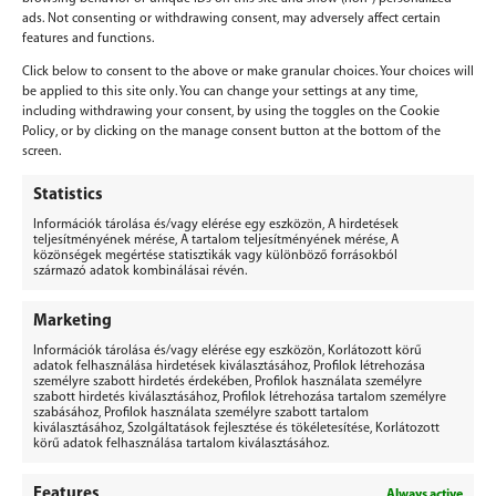
ads. Not consenting or withdrawing consent, may adversely affect certain
features and functions.
Click below to consent to the above or make granular choices. Your choices will
be applied to this site only. You can change your settings at any time,
including withdrawing your consent, by using the toggles on the Cookie
Policy, or by clicking on the manage consent button at the bottom of the
screen.
Vélemény, hozzászólás?
Statistics
Információk tárolása és/vagy elérése egy eszközön, A hirdetések
Hozzászólás küldéséhez
be kell jelentkezni
.
teljesítményének mérése, A tartalom teljesítményének mérése, A
közönségek megértése statisztikák vagy különböző forrásokból
származó adatok kombinálásai révén.
Marketing
Információk tárolása és/vagy elérése egy eszközön, Korlátozott körű
adatok felhasználása hirdetések kiválasztásához, Profilok létrehozása
személyre szabott hirdetés érdekében, Profilok használata személyre
BERGEPEK.HU
szabott hirdetés kiválasztásához, Profilok létrehozása tartalom személyre
KISGÉPÁRUHÁZ ÉS GÉPKÖLCSÖNZŐ
szabásához, Profilok használata személyre szabott tartalom
kiválasztásához, Szolgáltatások fejlesztése és tökéletesítése, Korlátozott
Bérgépek Gépáruház Kereskedelmi Kft.
körű adatok felhasználása tartalom kiválasztásához.
4173 Nagyrábé, Esze Tamás utca 28.
Adószám: 32977923-2-09
Features
Always active