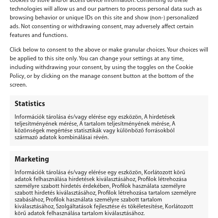
cookies to store and/or access device information. Consenting to these
technologies will allow us and our partners to process personal data such as
browsing behavior or unique IDs on this site and show (non-) personalized
ads. Not consenting or withdrawing consent, may adversely affect certain
features and functions.
Click below to consent to the above or make granular choices. Your choices will
be applied to this site only. You can change your settings at any time,
including withdrawing your consent, by using the toggles on the Cookie
Policy, or by clicking on the manage consent button at the bottom of the
screen.
Vélemény, hozzászólás?
Statistics
Információk tárolása és/vagy elérése egy eszközön, A hirdetések
Hozzászólás küldéséhez
be kell jelentkezni
.
teljesítményének mérése, A tartalom teljesítményének mérése, A
közönségek megértése statisztikák vagy különböző forrásokból
származó adatok kombinálásai révén.
Marketing
Információk tárolása és/vagy elérése egy eszközön, Korlátozott körű
adatok felhasználása hirdetések kiválasztásához, Profilok létrehozása
személyre szabott hirdetés érdekében, Profilok használata személyre
BERGEPEK.HU
szabott hirdetés kiválasztásához, Profilok létrehozása tartalom személyre
KISGÉPÁRUHÁZ ÉS GÉPKÖLCSÖNZŐ
szabásához, Profilok használata személyre szabott tartalom
kiválasztásához, Szolgáltatások fejlesztése és tökéletesítése, Korlátozott
Bérgépek Gépáruház Kereskedelmi Kft.
körű adatok felhasználása tartalom kiválasztásához.