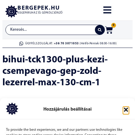
BERGEPEK.HU
KISGÉPÁRUHÁZ ÉS GÉPKÖLCSÖNZŐ
0
ÜGYFÉLSZOLGÁLAT:
+36 70 3071053
(Hétfő-Péntek 08:00-16:00)
bihui-tck1300-plus-kezi-
csempevago-gep-zold-
lezerrel-max-130-cm-1
Hozzájárulás beállításai
To provide the best experiences, we and our partners use technologies like