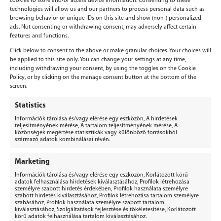
cookies to store and/or access device information. Consenting to these
technologies will allow us and our partners to process personal data such as
browsing behavior or unique IDs on this site and show (non-) personalized
ads. Not consenting or withdrawing consent, may adversely affect certain
features and functions.
Click below to consent to the above or make granular choices. Your choices will
be applied to this site only. You can change your settings at any time,
including withdrawing your consent, by using the toggles on the Cookie
Policy, or by clicking on the manage consent button at the bottom of the
screen.
Vélemény, hozzászólás?
Statistics
Információk tárolása és/vagy elérése egy eszközön, A hirdetések
Hozzászólás küldéséhez
be kell jelentkezni
.
teljesítményének mérése, A tartalom teljesítményének mérése, A
közönségek megértése statisztikák vagy különböző forrásokból
származó adatok kombinálásai révén.
Marketing
Információk tárolása és/vagy elérése egy eszközön, Korlátozott körű
adatok felhasználása hirdetések kiválasztásához, Profilok létrehozása
személyre szabott hirdetés érdekében, Profilok használata személyre
BERGEPEK.HU
szabott hirdetés kiválasztásához, Profilok létrehozása tartalom személyre
KISGÉPÁRUHÁZ ÉS GÉPKÖLCSÖNZŐ
szabásához, Profilok használata személyre szabott tartalom
kiválasztásához, Szolgáltatások fejlesztése és tökéletesítése, Korlátozott
Bérgépek Gépáruház Kereskedelmi Kft.
körű adatok felhasználása tartalom kiválasztásához.