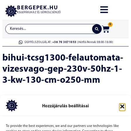
BERGEPEK.HU
KISGÉPÁRUHÁZ ÉS GÉPKÖLCSÖNZŐ
0
ÜGYFÉLSZOLGÁLAT:
+36 70 3071053
(Hétfő-Péntek 08:00-16:00)
bihui-tcsg1300-felautomata-
vizesvago-gep-230v-50hz-1-
3-kw-130-cm-o250-mm
Hozzájárulás beállításai
To provide the best experiences, we and our partners use technologies like