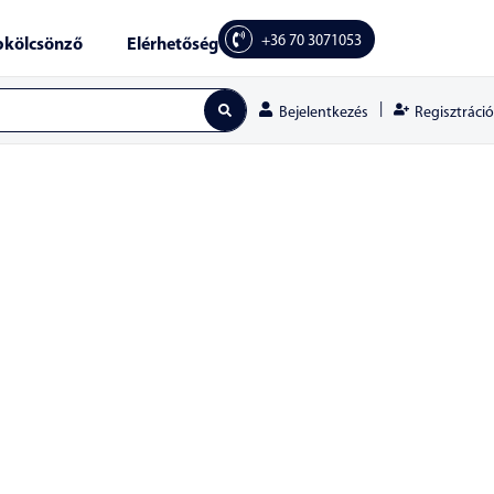
+36 70 3071053
kölcsönző
Elérhetőség
|
Regisztráció
Bejelentkezés