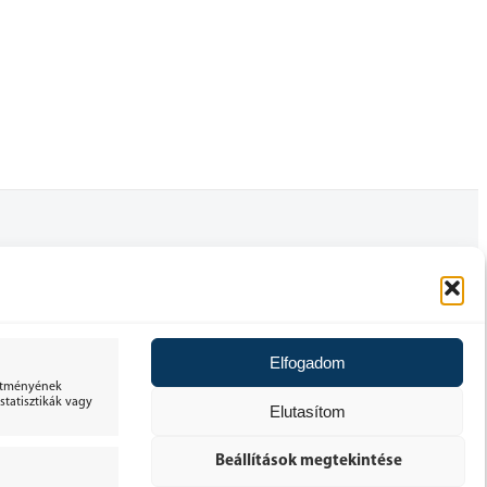
FELHASZNÁLÓI FIÓK
ÁLTALÁNOS SZERZŐDÉSI FELTÉTELEK
Elfogadom
30 NAPOS ELÁLLÁSI JOG
sítményének
tatisztikák vagy
Elutasítom
ADATKEZELÉSI TÁJÉKOZTATÓ
Beállítások megtekintése