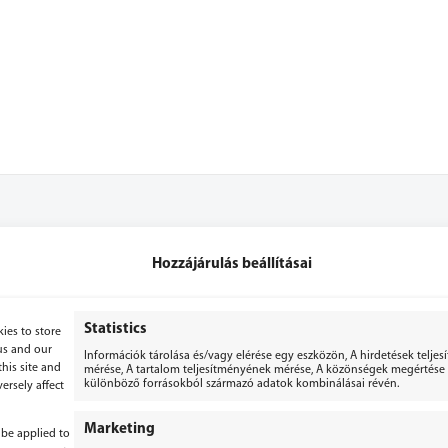
Hozzájárulás beállításai
+36 70 3071053
+36 70 2867779
Statistics
ies to store
us and our
Információk tárolása és/vagy elérése egy eszközön, A hirdetések telje
bergepek@gmail.com
his site and
mérése, A tartalom teljesítményének mérése, A közönségek megértése s
különböző forrásokból származó adatok kombinálásai révén.
ersely affect
Marketing
 be applied to