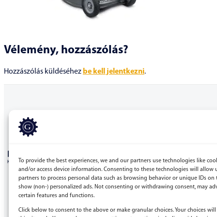
Vélemény, hozzászólás?
Hozzászólás küldéséhez
be kell jelentkezni
.
BERGEPEK.HU
To provide the best experiences, we and our partners use technologies like cook
KISGÉPÁRUHÁZ ÉS GÉPKÖLCSÖNZŐ
and/or access device information. Consenting to these technologies will allow 
partners to process personal data such as browsing behavior or unique IDs on t
Bérgépek Gépáruház Kereskedelmi Kft.
show (non-) personalized ads. Not consenting or withdrawing consent, may adv
certain features and functions.
4173 Nagyrábé, Esze Tamás utca 28.
Adószám: 32977923-2-09
Click below to consent to the above or make granular choices. Your choices will