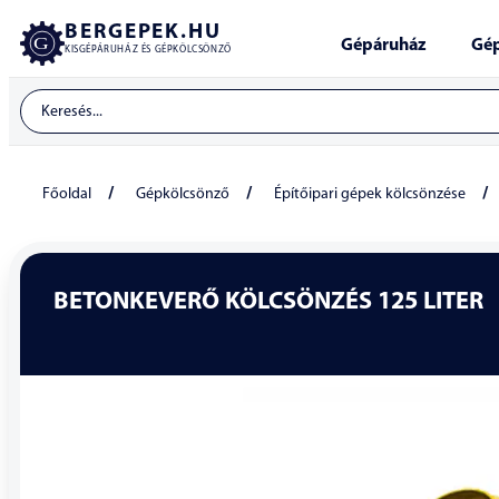
BERGEPEK.HU
Gépáruház
Gép
KISGÉPÁRUHÁZ ÉS GÉPKÖLCSÖNZŐ
/
/
/
Főoldal
Gépkölcsönző
Építőipari gépek kölcsönzése
BETONKEVERŐ KÖLCSÖNZÉS 125 LITER