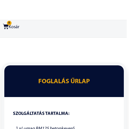
0
Kosár
FOGLALÁS ŰRLAP
SZOLGÁLTATÁS TARTALMA:
1 x
Lumag BM125 betonkeverő