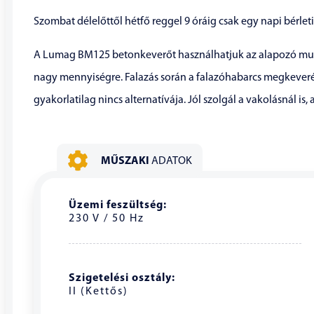
Szombat délelőttől hétfő reggel 9 óráig csak egy napi bérleti
A Lumag BM125 betonkeverőt használhatjuk az alapozó mun
nagy mennyiségre. Falazás során a falazóhabarcs megkever
gyakorlatilag nincs alternatívája. Jól szolgál a vakolásnál is
MŰSZAKI
ADATOK
Üzemi feszültség:
230 V / 50 Hz
Szigetelési osztály:
II (Kettős)