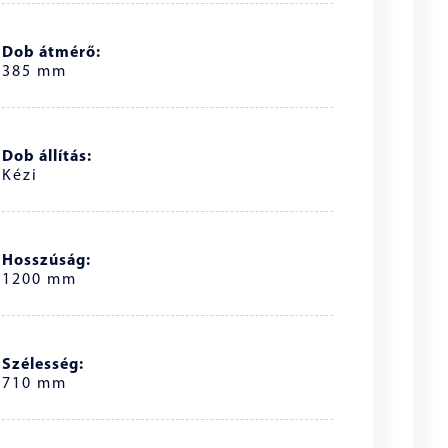
Dob átmérő:
385 mm
Dob állítás:
Kézi
Hosszúság:
1200 mm
Szélesség:
710 mm