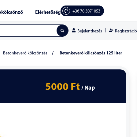
+36 70 3071053
kölcsönző
Elérhetőség
|
Regisztráció
Bejelentkezés
/
Betonkeverő kölcsönzés
Betonkeverő kölcsönzés 125 liter
5000 Ft
/ Nap