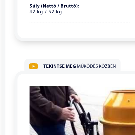
Súly (Nettó / Bruttó):
42 kg / 52 kg
TEKINTSE MEG
MŰKÖDÉS KÖZBEN