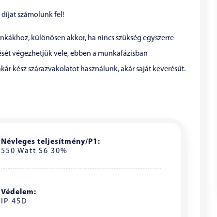
 díjat számolunk fel!
kákhoz, különösen akkor, ha nincs szükség egyszerre
ését végezhetjük vele, ebben a munkafázisban
, akár kész szárazvakolatot használunk, akár saját keverésűt.
Névleges teljesítmény/P1:
550 Watt S6 30%
Védelem:
IP 45D