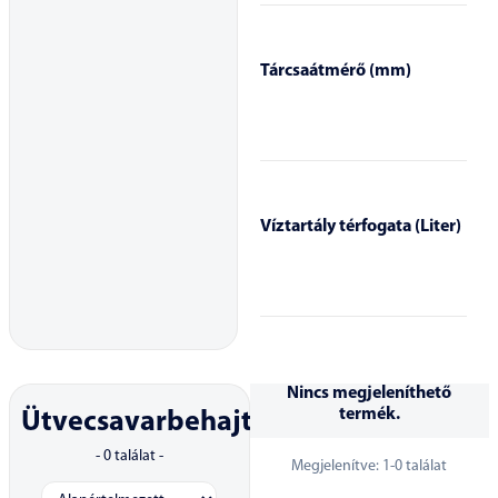
Tárcsaátmérő (mm)
Víztartály térfogata (Liter)
Nincs megjeleníthető
termék.
Ütvecsavarbehajtó
-
0
találat -
Megjelenítve:
1
-
0
találat