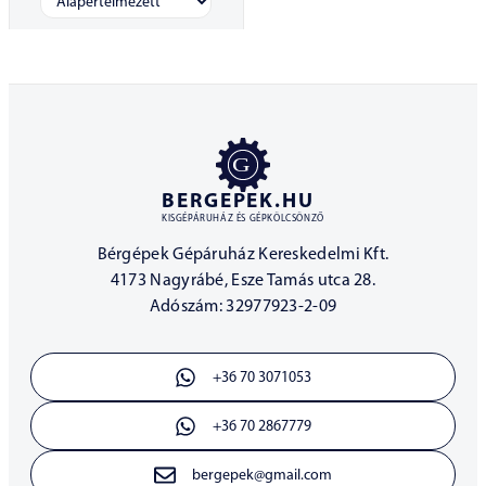
BERGEPEK.HU
KISGÉPÁRUHÁZ ÉS GÉPKÖLCSÖNZŐ
Bérgépek Gépáruház Kereskedelmi Kft.
4173 Nagyrábé, Esze Tamás utca 28.
Adószám: 32977923-2-09
+36 70 3071053
+36 70 2867779
bergepek@gmail.com