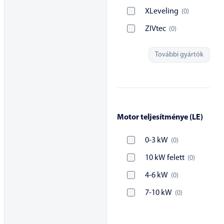
XLeveling
(
0
)
ZIVtec
(
0
)
További gyártók
Motor teljesítménye (LE)
0-3 kW
(
0
)
10 kW felett
(
0
)
4-6 kW
(
0
)
7-10 kW
(
0
)