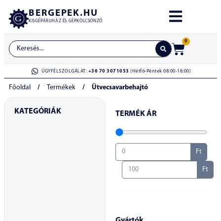
BERGEPEK.HU
KISGÉPÁRUHÁZ ÉS GÉPKÖLCSÖNZŐ
0
ÜGYFÉLSZOLGÁLAT:
+36 70 3071053
(Hétfő-Péntek 08:00-16:00)
Főoldal
/
Termékek
/
Ütvecsavarbehajtó
KATEGÓRIÁK
TERMÉK ÁR
Ft
Ft
Gyártók