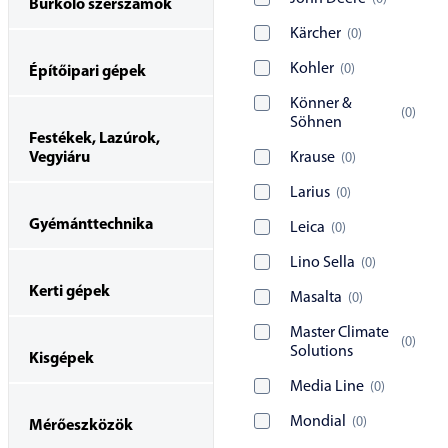
Burkoló szerszámok
Kärcher
(
0
)
Kohler
(
0
)
Építőipari gépek
Könner &
(
0
)
Söhnen
Festékek, Lazúrok,
Vegyiáru
Krause
(
0
)
Larius
(
0
)
Gyémánttechnika
Leica
(
0
)
Lino Sella
(
0
)
Kerti gépek
Masalta
(
0
)
Master Climate
(
0
)
Solutions
Kisgépek
Media Line
(
0
)
Mondial
(
0
)
Mérőeszközök