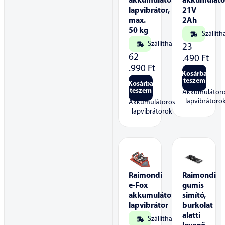
akkumulátoros
akkumuláto
lapvibrátor,
21V
max.
2Ah
50 kg
Szállíth
Szállítható
23
62
.490
Ft
.990
Ft
Kosárba
teszem
Kosárba
teszem
Akkumulátor
lapvibrátoro
Akkumulátoros
lapvibrátorok
Raimondi
Raimondi
e-Fox
gumis
akkumulátoros
simító,
lapvibrátor
burkolat
alatti
Szállítható