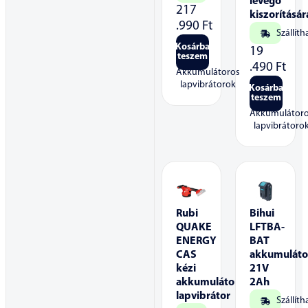
levegő
217
kiszorításár
.990
Ft
Szállíth
Kosárba
19
teszem
.490
Ft
Akkumulátoros
lapvibrátorok
Kosárba
teszem
Akkumulátor
lapvibrátoro
Rubi
Bihui
QUAKE
LFTBA-
ENERGY
BAT
CAS
akkumuláto
kézi
21V
akkumulátoros
2Ah
lapvibrátor
Szállíth