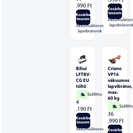
.590
Ft
.990
Ft
Kosárba
teszem
Kosárba
teszem
Akkumulátor
lapvibrátoro
Akkumulátoros
lapvibrátorok
Bihui
Criano
LFTBV-
VP16
CG EU
vákuumos
töltő
lapvibrátor,
max.
Szállítható
60 kg
4
Szállíth
.190
Ft
36
Kosárba
.990
Ft
teszem
Akkumulátoros
Kosárba