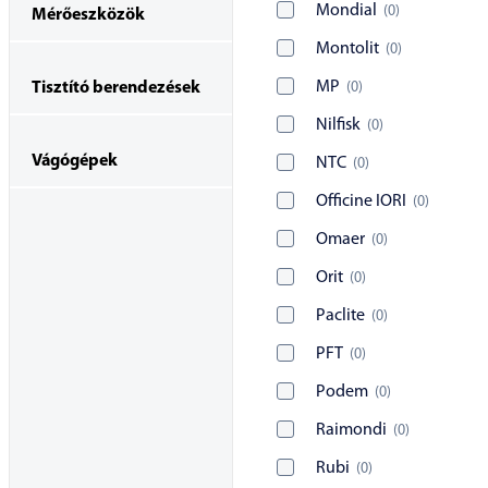
Mondial
(
0
)
Mérőeszközök
Montolit
(
0
)
MP
(
0
)
Tisztító berendezések
Nilfisk
(
0
)
Vágógépek
NTC
(
0
)
Officine IORI
(
0
)
Omaer
(
0
)
Orit
(
0
)
Paclite
(
0
)
PFT
(
0
)
Podem
(
0
)
Raimondi
(
0
)
Rubi
(
0
)