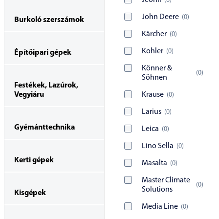
Jeonil
(
0
)
John Deere
(
0
)
Burkoló szerszámok
Kärcher
(
0
)
Kohler
(
0
)
Építőipari gépek
Könner &
(
0
)
Söhnen
Festékek, Lazúrok,
Vegyiáru
Krause
(
0
)
Larius
(
0
)
Gyémánttechnika
Leica
(
0
)
Lino Sella
(
0
)
Kerti gépek
Masalta
(
0
)
Master Climate
(
0
)
Solutions
Kisgépek
Media Line
(
0
)