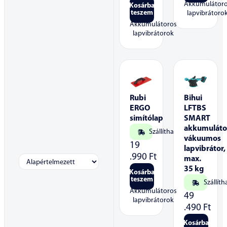
Akkumulátor
Kosárba
teszem
lapvibrátoro
Akkumulátoros
lapvibrátorok
Rubi
Bihui
ERGO
LFTBS
simítólap
SMART
akkumuláto
Szállítható
vákuumos
19
lapvibrátor,
.990
Ft
max.
35 kg
Kosárba
teszem
Szállíth
Akkumulátoros
49
lapvibrátorok
.490
Ft
Kosárba