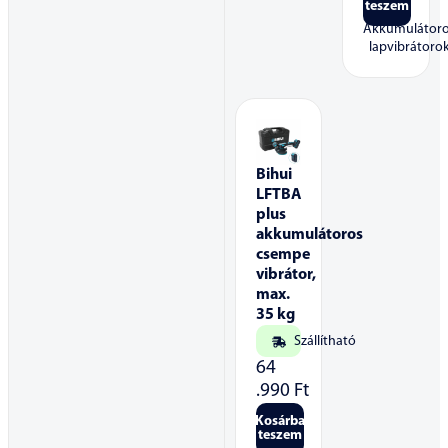
teszem
Akkumulátor
lapvibrátoro
Bihui
LFTBA
plus
akkumulátoros
csempe
vibrátor,
max.
35 kg
Szállítható
64
.990
Ft
Kosárba
teszem