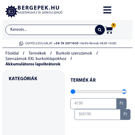
BERGEPEK.HU
KISGÉPÁRUHÁZ ÉS GÉPKÖLCSÖNZŐ
0
ÜGYFÉLSZOLGÁLAT:
+36 70 3071053
(Hétfő-Péntek 08:00-16:00)
Főoldal
/
Termékek
/
Burkoló szerszámok
/
Szerszámok XXL burkolólapokhoz
/
Akkumulátoros lapvibrátorok
KATEGÓRIÁK
TERMÉK ÁR
Ft
Ft