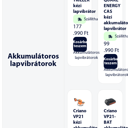
TRILLER
QUAKE
kézi
ENERGY
lapvibrátor
CAS
kézi
Szállítható
akkumuláto
177
lapvibrátor
.990
Ft
Szállíth
Kosárba
99
teszem
.990
Ft
Akkumulátoros
Akkumulátoros
lapvibrátorok
Kosárba
lapvibrátorok
teszem
Akkumulátor
lapvibrátoro
Criano
Criano
VP21
VP21-
kézi
BAT