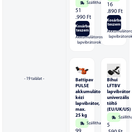
Szállítható
16
51
.890
Ft
.990
Ft
Kosárba
teszem
Kosárba
teszem
Akkumulátor
lapvibrátoro
Akkumulátoros
lapvibrátorok
-
19
találat -
Battipav
Bihui
PULSE
LFTBV
akkumulátoros
lapvibrátor
kézi
univerzális
lapvibrátor,
töltő
max.
(EU/UK/US)
25 kg
Szállíth
Szállítható
5
99