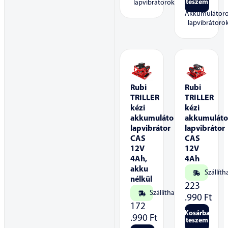
teszem
lapvibrátorok
Akkumulátor
lapvibrátoro
Rubi
Rubi
TRILLER
TRILLER
kézi
kézi
akkumulátoros
akkumuláto
lapvibrátor
lapvibrátor
CAS
CAS
12V
12V
4Ah,
4Ah
akku
Szállíth
nélkül
223
Szállítható
.990
Ft
172
Kosárba
.990
Ft
teszem