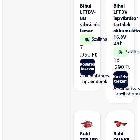
Bihui
Bihui
LFTBV-
LFTBV
BB
lapvibrátor
vibrációs
tartalék
lemez
akkumuláto
16,8V
Szállítható
2Ah
7
Szállíth
.990
Ft
18
Kosárba
.290
Ft
teszem
Akkumulátoros
Kosárba
teszem
lapvibrátorok
Akkumulátor
lapvibrátoro
Rubi
Rubi