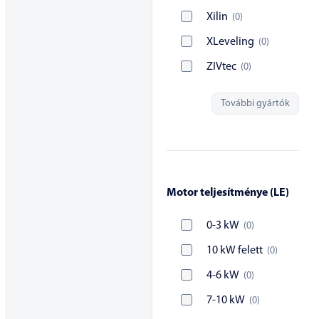
Xilin
(
0
)
XLeveling
(
0
)
ZIVtec
(
0
)
További gyártók
Motor teljesítménye (LE)
0-3 kW
(
0
)
10 kW felett
(
0
)
4-6 kW
(
0
)
7-10 kW
(
0
)