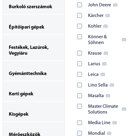
John Deere
(
0
)
Burkoló szerszámok
Kärcher
(
0
)
Kohler
(
0
)
Építőipari gépek
Könner &
(
0
)
Söhnen
Festékek, Lazúrok,
Vegyiáru
Krause
(
0
)
Larius
(
0
)
Gyémánttechnika
Leica
(
0
)
Lino Sella
(
0
)
Kerti gépek
Masalta
(
0
)
Master Climate
(
0
)
Solutions
Kisgépek
Media Line
(
0
)
Mondial
(
0
)
Mérőeszközök