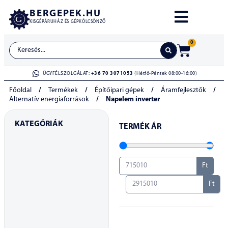
BERGEPEK.HU
KISGÉPÁRUHÁZ ÉS GÉPKÖLCSÖNZŐ
0
ÜGYFÉLSZOLGÁLAT:
+36 70 3071053
(Hétfő-Péntek 08:00-16:00)
Főoldal
/
Termékek
/
Építőipari gépek
/
Áramfejlesztők
/
Alternatív energiaforrások
/
Napelem inverter
KATEGÓRIÁK
TERMÉK ÁR
Ft
Ft