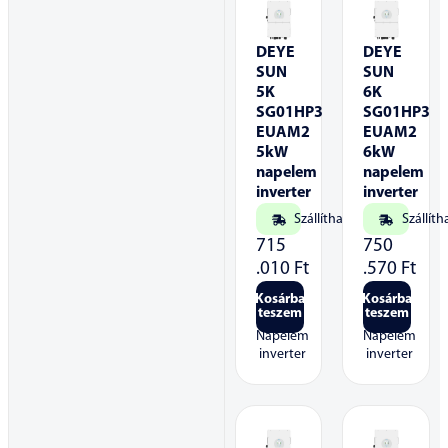
DEYE
DEYE
SUN
SUN
5K
6K
SG01HP3
SG01HP3
EUAM2
EUAM2
5kW
6kW
napelem
napelem
inverter
inverter
Szállítható
Szállíth
715
750
.010
Ft
.570
Ft
Kosárba
Kosárba
teszem
teszem
Napelem
Napelem
inverter
inverter