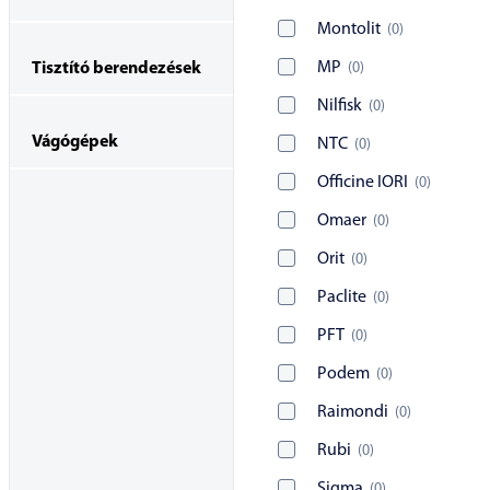
Montolit
(
0
)
MP
(
0
)
Tisztító berendezések
Nilfisk
(
0
)
Vágógépek
NTC
(
0
)
Officine IORI
(
0
)
Omaer
(
0
)
Orit
(
0
)
Paclite
(
0
)
PFT
(
0
)
Podem
(
0
)
Raimondi
(
0
)
Rubi
(
0
)
Sigma
(
0
)