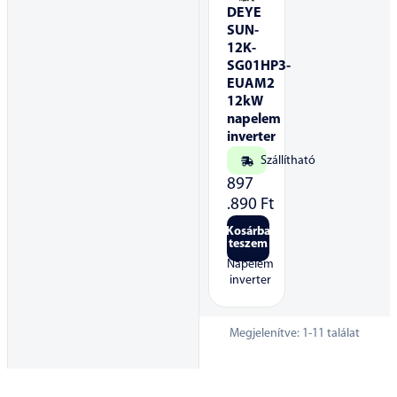
DEYE
SUN-
12K-
SG01HP3-
EUAM2
12kW
napelem
inverter
Szállítható
897
.890
Ft
Kosárba
teszem
Napelem
inverter
Megjelenítve:
1
-
11
találat