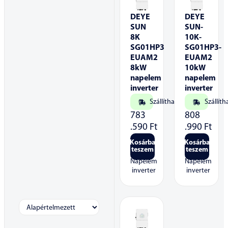
DEYE
DEYE
SUN
SUN-
8K
10K-
SG01HP3
SG01HP3-
EUAM2
EUAM2
8kW
10kW
napelem
napelem
inverter
inverter
Szállítható
Szállíth
783
808
.590
Ft
.990
Ft
Kosárba
Kosárba
teszem
teszem
Napelem
Napelem
inverter
inverter