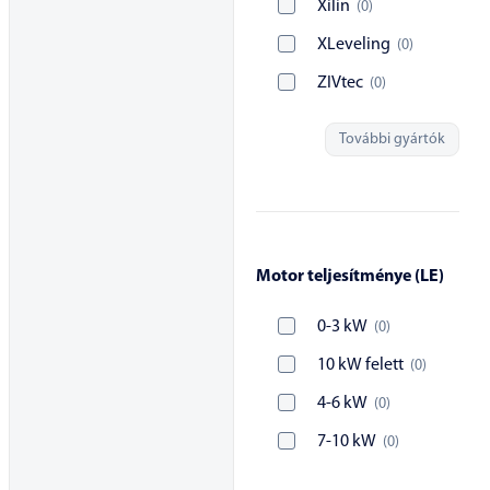
Xilin
(
0
)
XLeveling
(
0
)
ZIVtec
(
0
)
További gyártók
Motor teljesítménye (LE)
0-3 kW
(
0
)
10 kW felett
(
0
)
4-6 kW
(
0
)
7-10 kW
(
0
)