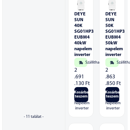
DEYE
DEYE
SUN
SUN
40K
50K
SG01HP3
SG01HP3
EUBM4
EUBM4
40kW
50kW
napelem
napelem
inverter
inverter
Szállítható
Szállíth
2
2
.691
.863
.130
Ft
.850
Ft
Kosárba
Kosárba
teszem
teszem
Napelem
Napelem
inverter
inverter
-
11
találat -