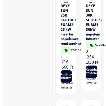
DEYE
DEYE
SUN
SUN
25K
30K
SG01HP3
SG01HP3
EUAM2
EUBM3
25 kW
30kW
inverter
napelem
napelemes
inverter
rendszerhez
Szállíth
Szállítható
2
1
.254
.216
.250
Ft
.660
Ft
Kosárba
teszem
Kosárba
teszem
Napelem
inverter
Napelem
inverter