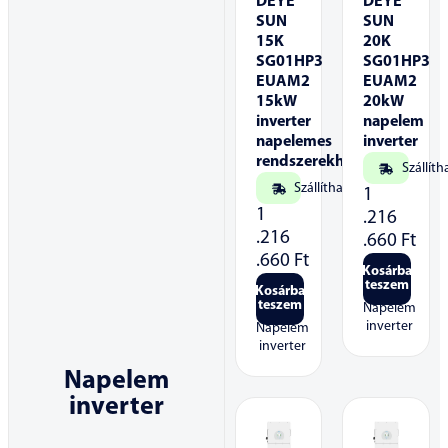
DEYE
DEYE
SUN
SUN
15K
20K
SG01HP3
SG01HP3
EUAM2
EUAM2
15kW
20kW
inverter
napelem
napelemes
inverter
rendszerekhez
Szállíth
Szállítható
1
1
.216
.216
.660
Ft
.660
Ft
Kosárba
teszem
Kosárba
teszem
Napelem
inverter
Napelem
inverter
Napelem
inverter