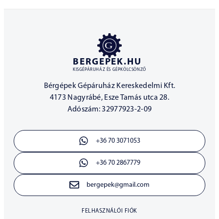
BERGEPEK.HU
KISGÉPÁRUHÁZ ÉS GÉPKÖLCSÖNZŐ
Bérgépek Gépáruház Kereskedelmi Kft.
4173 Nagyrábé, Esze Tamás utca 28.
Adószám: 32977923-2-09
+36 70 3071053
+36 70 2867779
bergepek@gmail.com
FELHASZNÁLÓI FIÓK