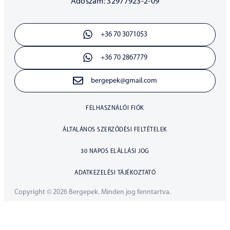
Adószám: 32977923-2-09
+36 70 3071053
+36 70 2867779
bergepek@gmail.com
FELHASZNÁLÓI FIÓK
ÁLTALÁNOS SZERZŐDÉSI FELTÉTELEK
30 NAPOS ELÁLLÁSI JOG
ADATKEZELÉSI TÁJÉKOZTATÓ
Copyright © 2026 Bergepek. Minden jog fenntartva.