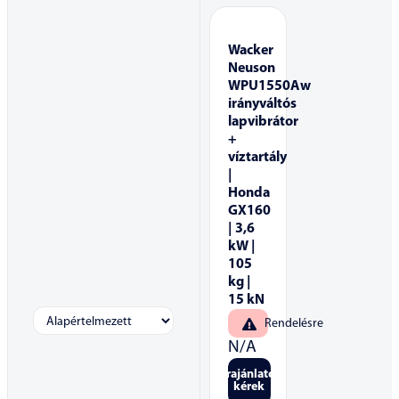
Wacker
Neuson
WPU1550Aw
irányváltós
lapvibrátor
+
víztartály
|
Honda
GX160
| 3,6
kW |
105
kg |
15 kN
Rendelésre
N/A
Árajánlatot
kérek