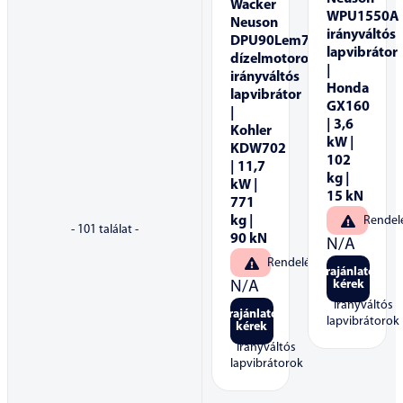
Wacker
WPU1550A
Neuson
irányváltós
DPU90Lem770
lapvibrátor
dízelmotoros
|
irányváltós
Honda
lapvibrátor
GX160
|
| 3,6
Kohler
kW |
KDW702
102
| 11,7
kg |
kW |
15 kN
771
kg |
Rendel
-
101
találat -
90 kN
N/A
Rendelésre
Árajánlatot
kérek
N/A
Irányváltós
Árajánlatot
lapvibrátorok
kérek
Irányváltós
lapvibrátorok