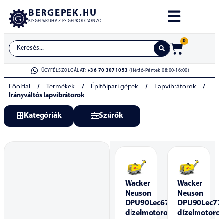
BERGEPEK.HU
KISGÉPÁRUHÁZ ÉS GÉPKÖLCSÖNZŐ
0
ÜGYFÉLSZOLGÁLAT:
+36 70 3071053
(Hétfő-Péntek 08:00-16:00)
Főoldal
/
Termékek
/
Építőipari gépek
/
Lapvibrátorok
/
Irányváltós lapvibrátorok
Kategóriák
Szűrők
Wacker
Wacker
Neuson
Neuson
DPU90Lec670
DPU90Lec7
dízelmotoros
dízelmotor