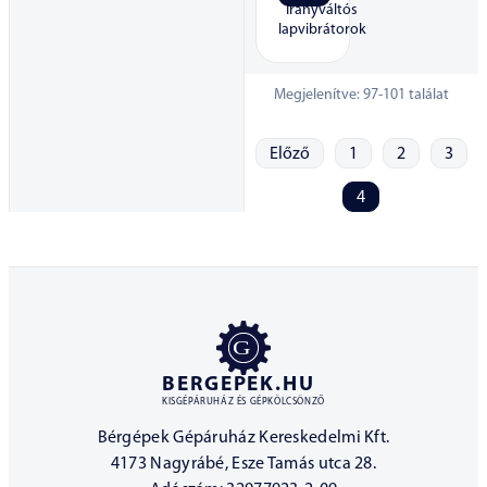
Irányváltós
lapvibrátorok
Megjelenítve:
97
-
101
találat
Előző
1
2
3
4
BERGEPEK.HU
KISGÉPÁRUHÁZ ÉS GÉPKÖLCSÖNZŐ
Bérgépek Gépáruház Kereskedelmi Kft.
4173 Nagyrábé, Esze Tamás utca 28.