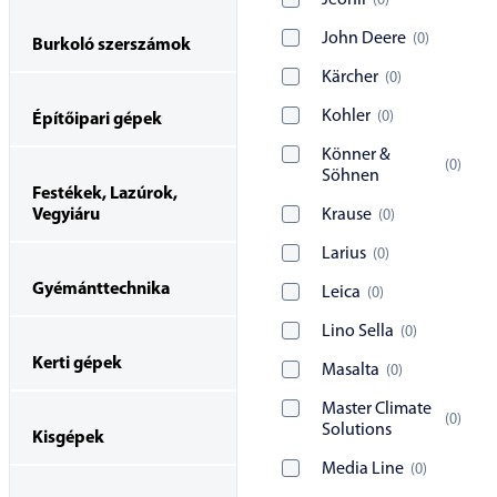
Jeonil
(
0
)
John Deere
(
0
)
Burkoló szerszámok
Kärcher
(
0
)
Kohler
(
0
)
Építőipari gépek
Könner &
(
0
)
Söhnen
Festékek, Lazúrok,
Vegyiáru
Krause
(
0
)
Larius
(
0
)
Gyémánttechnika
Leica
(
0
)
Lino Sella
(
0
)
Kerti gépek
Masalta
(
0
)
Master Climate
(
0
)
Solutions
Kisgépek
Media Line
(
0
)