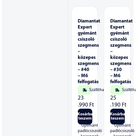
Diamantat
Diamantat
Expert
Expert
gyémánt
gyémánt
csiszoló
csiszoló
szegmens
szegmens
–
–
közepes
közepes
szegmens
szegmens
– #40
– #30
– M6
– M6
felfogatás
felfogatás
Szállítható
Szállíth
23
25
.990
Ft
.190
Ft
Kosárba
Kosárba
teszem
teszem
Gyémánt
Gyémánt
padlócsiszoló
padlócsiszoló