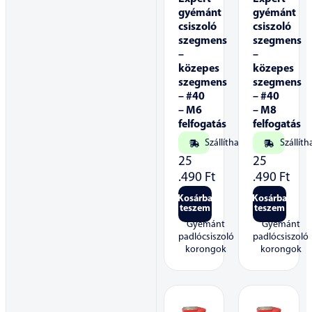
gyémánt
gyémánt
csiszoló
csiszoló
szegmens
szegmens
–
–
közepes
közepes
szegmens
szegmens
– #40
– #40
– M6
– M8
felfogatás
felfogatás
Szállítható
Szállíth
25
25
.490
Ft
.490
Ft
Kosárba
Kosárba
teszem
teszem
Gyémánt
Gyémánt
padlócsiszoló
padlócsiszoló
korongok
korongok