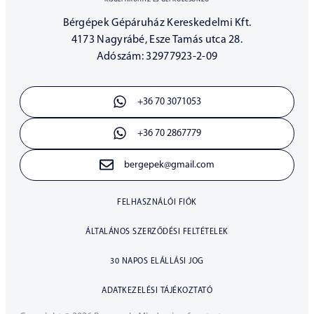
Bérgépek Gépáruház Kereskedelmi Kft.
4173 Nagyrábé, Esze Tamás utca 28.
Adószám: 32977923-2-09
+36 70 3071053
+36 70 2867779
bergepek@gmail.com
FELHASZNÁLÓI FIÓK
ÁLTALÁNOS SZERZŐDÉSI FELTÉTELEK
30 NAPOS ELÁLLÁSI JOG
ADATKEZELÉSI TÁJÉKOZTATÓ