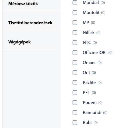
Mondial
(
0
)
Mérőeszközök
Montolit
(
0
)
MP
(
0
)
Tisztító berendezések
Nilfisk
(
0
)
Vágógépek
NTC
(
0
)
Officine IORI
(
0
)
Omaer
(
0
)
Orit
(
0
)
Paclite
(
0
)
PFT
(
0
)
Podem
(
0
)
Raimondi
(
0
)
Rubi
(
0
)