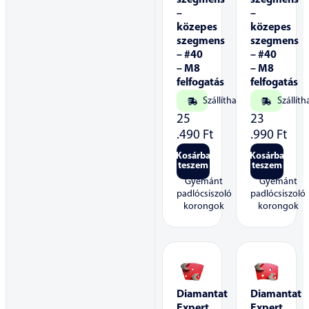
szegmens
szegmens
–
–
közepes
közepes
szegmens
szegmens
– #40
– #40
– M8
– M8
felfogatás
felfogatás
Szállítható
Szállíth
25
23
.490
Ft
.990
Ft
Kosárba
Kosárba
teszem
teszem
Gyémánt
Gyémánt
padlócsiszoló
padlócsiszoló
korongok
korongok
Diamantat
Diamantat
Expert
Expert