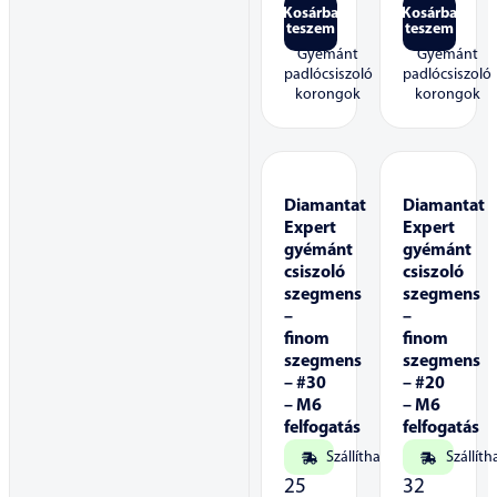
Kosárba
Kosárba
teszem
teszem
Gyémánt
Gyémánt
padlócsiszoló
padlócsiszoló
korongok
korongok
Diamantat
Diamantat
Expert
Expert
gyémánt
gyémánt
csiszoló
csiszoló
szegmens
szegmens
–
–
finom
finom
szegmens
szegmens
– #30
– #20
– M6
– M6
felfogatás
felfogatás
Szállítható
Szállíth
25
32