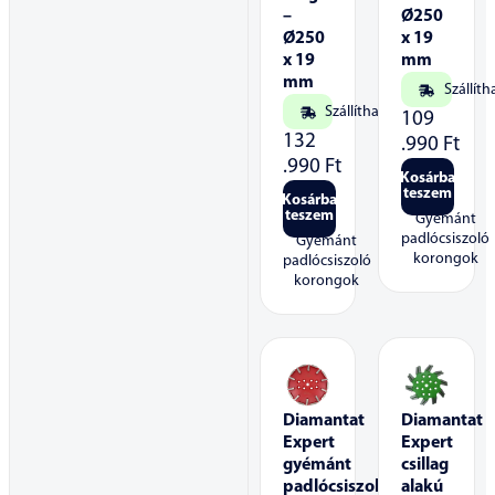
–
Ø250
Ø250
x 19
x 19
mm
mm
Szállíth
Szállítható
109
132
.990
Ft
.990
Ft
Kosárba
teszem
Kosárba
teszem
Gyémánt
padlócsiszoló
Gyémánt
korongok
padlócsiszoló
korongok
Diamantat
Diamantat
Expert
Expert
gyémánt
csillag
padlócsiszoló
alakú