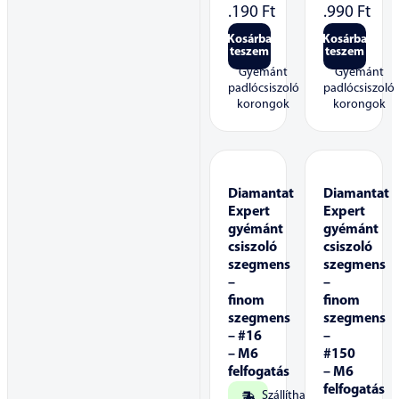
.190
Ft
.990
Ft
Kosárba
Kosárba
teszem
teszem
Gyémánt
Gyémánt
padlócsiszoló
padlócsiszoló
korongok
korongok
Diamantat
Diamantat
Expert
Expert
gyémánt
gyémánt
csiszoló
csiszoló
szegmens
szegmens
–
–
finom
finom
szegmens
szegmens
– #16
–
– M6
#150
felfogatás
– M6
felfogatás
Szállítható