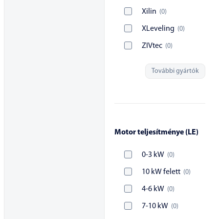
Xilin
(
0
)
XLeveling
(
0
)
ZIVtec
(
0
)
További gyártók
Motor teljesítménye (LE)
0-3 kW
(
0
)
10 kW felett
(
0
)
4-6 kW
(
0
)
7-10 kW
(
0
)