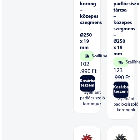
korong
padlócsiszo
–
tárcsa
közepes
–
szegmens
közepes
–
szegmens
Ø250
–
x 19
Ø250
mm
x 19
mm
Szállítható
Szállíth
102
123
.990
Ft
.990
Ft
Kosárba
teszem
Kosárba
teszem
Gyémánt
padlócsiszoló
Gyémánt
korongok
padlócsiszoló
korongok