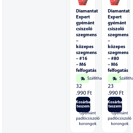
Diamantat
Diamantat
Expert
Expert
gyémánt
gyémánt
csiszoló
csiszoló
szegmens
szegmens
–
–
közepes
közepes
szegmens
szegmens
– #16
– #80
– M6
– M6
felfogatás
felfogatás
Szállítható
Szállíth
32
23
.990
Ft
.990
Ft
Kosárba
Kosárba
teszem
teszem
Gyémánt
Gyémánt
padlócsiszoló
padlócsiszoló
korongok
korongok