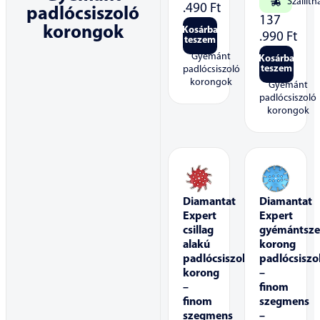
Szállíth
.490
Ft
padlócsiszoló
137
korongok
Kosárba
.990
Ft
teszem
Gyémánt
Kosárba
teszem
padlócsiszoló
korongok
Gyémánt
padlócsiszoló
korongok
Diamantat
Diamantat
Expert
Expert
csillag
gyémántsz
alakú
korong
padlócsiszoló
padlócsiszo
korong
–
–
finom
finom
szegmens
szegmens
–