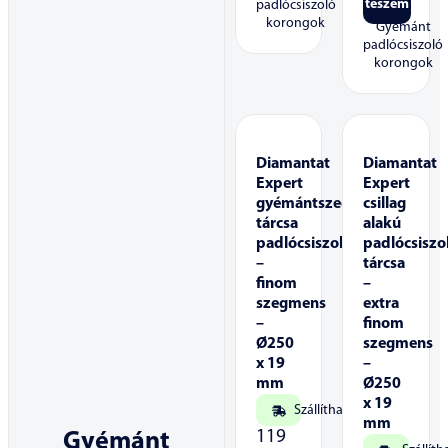
teszem
padlócsiszoló
korongok
Gyémánt
padlócsiszoló
korongok
Diamantat
Diamantat
Expert
Expert
gyémántszegmenses
csillag
tárcsa
alakú
padlócsiszoláshoz
padlócsiszo
–
tárcsa
finom
–
szegmens
extra
–
finom
Ø250
szegmens
x 19
–
mm
Ø250
x 19
Szállítható
mm
119
Gyémánt