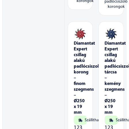
korongok
padlócsiszoló
korongok
Diamantat
Diamantat
Expert
Expert
csillag
csillag
alakú
alakú
padlócsiszoló
padlócsiszo
korong
tárcsa
–
–
finom
kemény
szegmens
szegmens
–
–
Ø250
Ø250
x 19
x 19
mm
mm
Szállítható
Szállíth
123
123