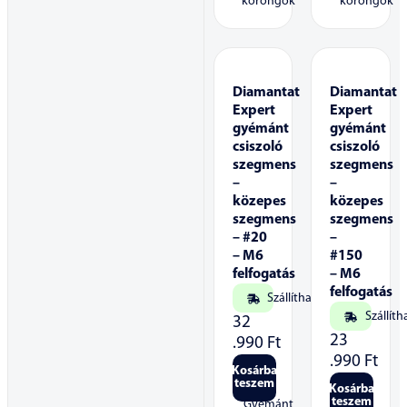
korongok
korongok
Diamantat
Diamantat
Expert
Expert
gyémánt
gyémánt
csiszoló
csiszoló
szegmens
szegmens
–
–
közepes
közepes
szegmens
szegmens
– #20
–
– M6
#150
felfogatás
– M6
felfogatás
Szállítható
Szállíth
32
23
.990
Ft
.990
Ft
Kosárba
teszem
Kosárba
teszem
Gyémánt