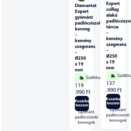
Expert
Diamantat
csillag
Expert
alakú
gyémánt
padlócsiszo
padlócsiszoló
tárcsa
korong
–
–
kemény
kemény
szegmens
szegmens
–
–
Ø250
Ø250
x 19
x 19
mm
mm
Szállíth
Szállítható
137
119
.990
Ft
.990
Ft
Kosárba
Kosárba
teszem
teszem
Gyémánt
Gyémánt
padlócsiszoló
padlócsiszoló
korongok
korongok