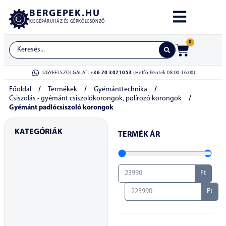
BERGEPEK.HU
KISGÉPÁRUHÁZ ÉS GÉPKÖLCSÖNZŐ
0
ÜGYFÉLSZOLGÁLAT:
+36 70 3071053
(Hétfő-Péntek 08:00-16:00)
Főoldal
/
Termékek
/
Gyémánttechnika
/
Csiszolás - gyémánt csiszolókorongok, polírozó korongok
/
Gyémánt padlócsiszoló korongok
KATEGÓRIÁK
TERMÉK ÁR
Ft
Ft