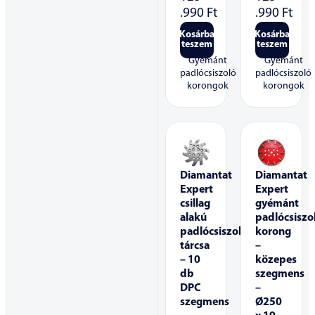
.990
Ft
.990
Ft
Kosárba
Kosárba
teszem
teszem
Gyémánt
Gyémánt
padlócsiszoló
padlócsiszoló
korongok
korongok
Diamantat
Diamantat
Expert
Expert
csillag
gyémánt
alakú
padlócsiszo
padlócsiszoló
korong
tárcsa
–
– 10
közepes
db
szegmens
DPC
–
szegmens
Ø250