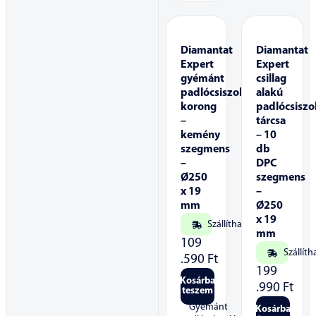
Diamantat
Diamantat
Expert
Expert
gyémánt
csillag
padlócsiszoló
alakú
korong
padlócsiszo
–
tárcsa
kemény
– 10
szegmens
db
–
DPC
Ø250
szegmens
x 19
–
mm
Ø250
x 19
Szállítható
mm
109
Szállíth
.590
Ft
199
Kosárba
.990
Ft
teszem
Gyémánt
Kosárba