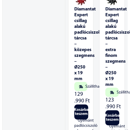
Diamantat
Diamantat
Expert
Expert
csillag
csillag
alakú
alakú
padlócsiszoló
padlócsiszo
tárcsa
tárcsa
–
–
közepes
extra
szegmens
finom
–
szegmens
Ø250
–
x 19
Ø250
mm
x 19
mm
Szállítható
Szállíth
129
123
.990
Ft
.990
Ft
Kosárba
teszem
Kosárba
teszem
Gyémánt
padlócsiszoló
Gyémánt