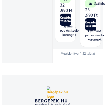
Szállíth
32
23
.990
Ft
.990
Ft
Kosárba
teszem
Kosárba
teszem
Gyémánt
padlócsiszoló
Gyémánt
korongok
padlócsiszoló
korongok
Megjelenítve:
1
-
32
találat
BERGEPEK.HU
KISGÉPÁRUHÁZ ÉS GÉPKÖLCSÖNZŐ