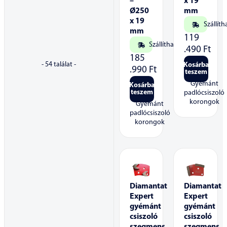
–
x 19
Ø250
mm
x 19
Szállíth
mm
119
Szállítható
.490
Ft
185
-
54
találat -
Kosárba
.990
Ft
teszem
Gyémánt
Kosárba
teszem
padlócsiszoló
korongok
Gyémánt
padlócsiszoló
korongok
Diamantat
Diamantat
Expert
Expert
gyémánt
gyémánt
csiszoló
csiszoló