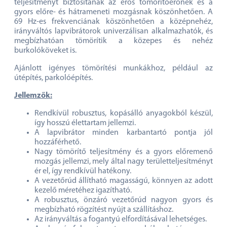
teljesítményt biztosítanak az erős tömörítőerőnek és a
gyors előre- és hátrameneti mozgásnak köszönhetően. A
69 Hz-es frekvenciának köszönhetően a középnehéz,
irányváltós lapvibrátorok univerzálisan alkalmazhatók, és
megbízhatóan tömörítik a közepes és nehéz
burkolóköveket is.
Ajánlott igényes tömörítési munkákhoz, például az
útépítés, parkolóépítés.
Jellemzők:
Rendkívül robusztus, kopásálló anyagokból készül,
így hosszú élettartam jellemzi.
A lapvibrátor minden karbantartó pontja jól
hozzáférhető.
Nagy tömörítő teljesítmény és a gyors előremenő
mozgás jellemzi, mely által nagy területteljesítményt
ér el, így rendkívül hatékony.
A vezetőrúd állítható magasságú, könnyen az adott
kezelő méretéhez igazítható.
A robusztus, önzáró vezetőrúd nagyon gyors és
megbízható rögzítést nyújt a szállításhoz.
Az irányváltás a fogantyú elfordításával lehetséges.