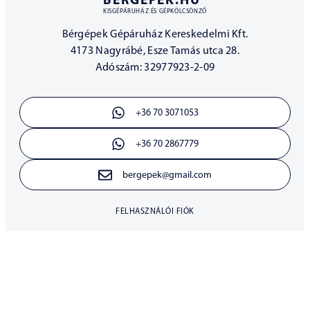
BERGEPEK.HU
KISGÉPÁRUHÁZ ÉS GÉPKÖLCSÖNZŐ
Bérgépek Gépáruház Kereskedelmi Kft.
4173 Nagyrábé, Esze Tamás utca 28.
Adószám: 32977923-2-09
+36 70 3071053
+36 70 2867779
bergepek@gmail.com
FELHASZNÁLÓI FIÓK
ÁLTALÁNOS SZERZŐDÉSI FELTÉTELEK
30 NAPOS ELÁLLÁSI JOG
ADATKEZELÉSI TÁJÉKOZTATÓ