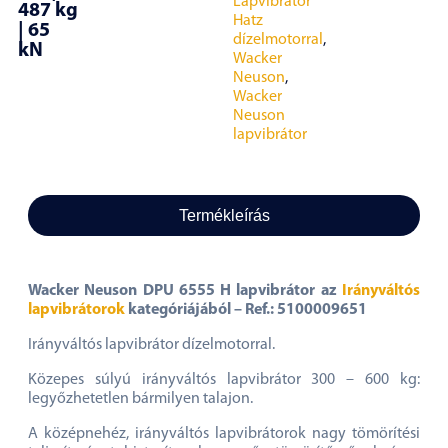
Lapvibrátor
487 kg
Hatz
| 65
dízelmotorral
,
kN
Wacker
Neuson
,
Wacker
Neuson
lapvibrátor
Termékleírás
Wacker Neuson DPU 6555 H lapvibrátor az
Irányváltós
lapvibrátorok
kategóriájából – Ref.: 5100009651
Irányváltós lapvibrátor dízelmotorral.
Közepes súlyú irányváltós lapvibrátor 300 – 600 kg:
legyőzhetetlen bármilyen talajon.
A középnehéz, irányváltós lapvibrátorok nagy tömörítési