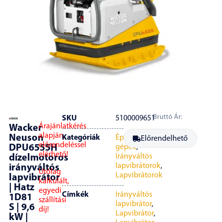
Bruttó Ár:
SKU
5100009651
Árajánlatkérés
Wacker
alapján,
Neuson
Kategóriák
Építőipari
Előrendelhető
előrendeléssel
DPU6555H
gépek
,
elérhető!
Irányváltós
dízelmotoros
lapvibrátorok
,
irányváltós
Utólag
Lapvibrátorok
lapvibrátor
kalkulált,
| Hatz
egyedi
Címkék
Irányváltós
1D81
szállítási
lapvibrátor
,
S | 9,6
díj!
Lapvibrátor
,
kW |