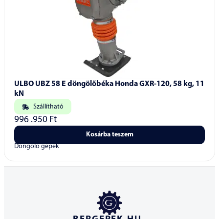
ULBO UBZ 58 E döngölőbéka Honda GXR-120, 58 kg, 11
kN
Szállítható
996 .950
Ft
Kosárba teszem
Döngölő gépek