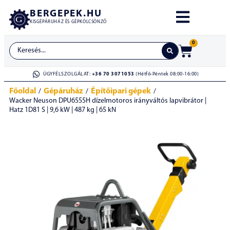
BERGEPEK.HU
KISGÉPÁRUHÁZ ÉS GÉPKÖLCSÖNZŐ
0
ÜGYFÉLSZOLGÁLAT:
+36 70 3071053
(Hétfő-Péntek 08:00-16:00)
Főoldal
Gépáruház
Építőipari gépek
/
/
/
Wacker Neuson DPU6555H dízelmotoros irányváltós lapvibrátor |
Hatz 1D81 S | 9,6 kW | 487 kg | 65 kN