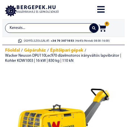
BERGEPEK.HU
KISGÉPÁRUHÁZ ÉS GÉPKÖLCSÖNZŐ
0
ÜGYFÉLSZOLGÁLAT:
+36 70 3071053
(Hétfő-Péntek 08:00-16:00)
Főoldal
Gépáruház
Építőipari gépek
/
/
/
Wacker Neuson DPU110Lec970 dízelmotoros irányváltós lapvibrátor |
Kohler KDW1003 | 16 kW | 830 kg | 110 kN