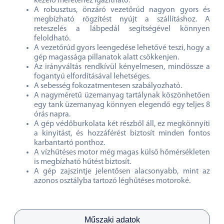
kezelő méretéhez igazítható.
A robusztus, önzáró vezetőrúd nagyon gyors és
megbízható rögzítést nyújt a szállításhoz. A
reteszelés a lábpedál segítségével könnyen
feloldható.
A vezetőrúd gyors leengedése lehetővé teszi, hogy a
gép magassága pillanatok alatt csökkenjen.
Az irányváltás rendkívül kényelmesen, mindössze a
fogantyú elfordításával lehetséges.
A sebesség fokozatmentesen szabályozható.
A nagyméretű üzemanyag tartálynak köszönhetően
egy tank üzemanyag könnyen elegendő egy teljes 8
órás napra.
A gép védőburkolata két részből áll, ez megkönnyíti
a kinyitást, és hozzáférést biztosít minden fontos
karbantartó ponthoz.
A vízhűtéses motor még magas külső hőmérsékleten
is megbízható hűtést biztosít.
A gép zajszintje jelentősen alacsonyabb, mint az
azonos osztályba tartozó léghűtéses motoroké.
Műszaki adatok