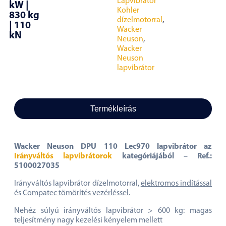
Lapvibrátor
kW |
Kohler
830 kg
dízelmotorral
,
| 110
Wacker
kN
Neuson
,
Wacker
Neuson
lapvibrátor
Termékleírás
Wacker Neuson DPU 110 Lec970 lapvibrátor az
Irányváltós lapvibrátorok
kategóriájából – Ref.:
5100027035
Irányváltós lapvibrátor dízelmotorral,
elektromos indítással
és
Compatec tömörítés vezérléssel.
Nehéz súlyú irányváltós lapvibrátor > 600 kg: magas
teljesítmény nagy kezelési kényelem mellett