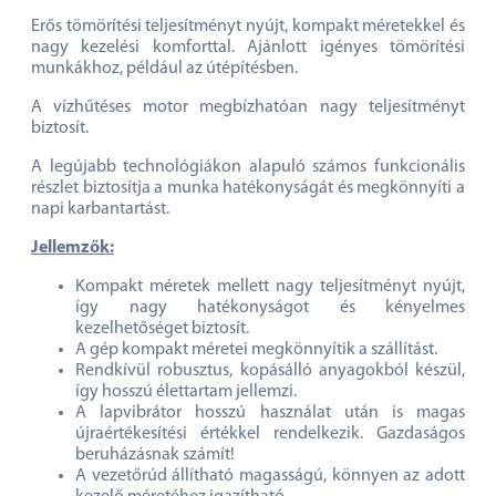
Erős tömörítési teljesítményt nyújt, kompakt méretekkel és
nagy kezelési komforttal. Ajánlott igényes tömörítési
munkákhoz, például az útépítésben.
A vízhűtéses motor megbízhatóan nagy teljesítményt
biztosít.
A legújabb technológiákon alapuló számos funkcionális
részlet biztosítja a munka hatékonyságát és megkönnyíti a
napi karbantartást.
Jellemzők:
Kompakt méretek mellett nagy teljesítményt nyújt,
így nagy hatékonyságot és kényelmes
kezelhetőséget biztosít.
A gép kompakt méretei megkönnyítik a szállítást.
Rendkívül robusztus, kopásálló anyagokból készül,
így hosszú élettartam jellemzi.
A lapvibrátor hosszú használat után is magas
újraértékesítési értékkel rendelkezik. Gazdaságos
beruházásnak számít!
A vezetőrúd állítható magasságú, könnyen az adott