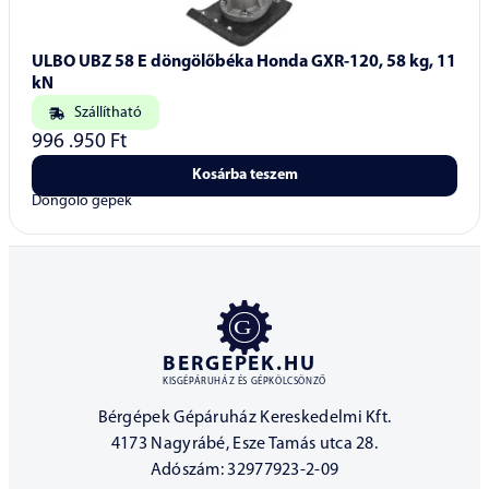
ULBO UBZ 58 E döngölőbéka Honda GXR-120, 58 kg, 11
kN
Szállítható
996 .950
Ft
Kosárba teszem
Döngölő gépek
BERGEPEK.HU
KISGÉPÁRUHÁZ ÉS GÉPKÖLCSÖNZŐ
Bérgépek Gépáruház Kereskedelmi Kft.
4173 Nagyrábé, Esze Tamás utca 28.
Adószám: 32977923-2-09