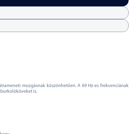
s hátrameneti mozgásnak köszönhetően. A 69 Hz-es frekvenciának
burkolóköveket is.