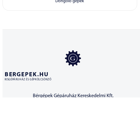
Döngölő gépek
BERGEPEK.HU
KISGÉPÁRUHÁZ ÉS GÉPKÖLCSÖNZŐ
Bérgépek Gépáruház Kereskedelmi Kft.
4173 Nagyrábé, Esze Tamás utca 28.
Adószám: 32977923-2-09