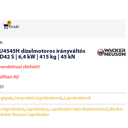
0
Kosár
kN
4545H dízelmotoros irányváltós
D42 S | 6,4 kW | 415 kg | 45 kN
őrendeléssel elérhető!
llítási díj!
61
i gépek
,
Irányváltós lapvibrátorok
,
Lapvibrátorok
s lapvibrátor
,
Lapvibrátor
,
Lapvibrátor Hatz dízelmotorral
,
Wacker
acker Neuson lapvibrátor