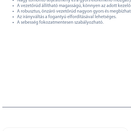
Nagy tömörítő teljesítmény és a gyors előremenő mozgás jel
A vezetőrúd állítható magasságú, könnyen az adott kezelő
A robusztus, önzáró vezetőrúd nagyon gyors és megbízható r
Az irányváltás a fogantyú elfordításával lehetséges.
A sebesség fokozatmentesen szabályozható.