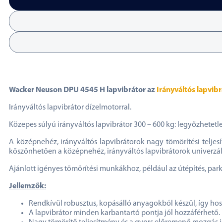
Wacker Neuson DPU 4545 H lapvibrátor az
Irányváltós lapvib
Irányváltós lapvibrátor dízelmotorral.
Közepes súlyú irányváltós lapvibrátor 300 – 600 kg: legyőzhetetl
A középnehéz, irányváltós lapvibrátorok nagy tömörítési telje
köszönhetően a középnehéz, irányváltós lapvibrátorok univerzál
Ajánlott igényes tömörítési munkákhoz, például az útépítés, park
Jellemzők:
Rendkívül robusztus, kopásálló anyagokból készül, így hoss
A lapvibrátor minden karbantartó pontja jól hozzáférhető.