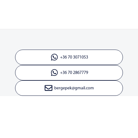
+36 70 3071053
+36 70 2867779
bergepek@gmail.com