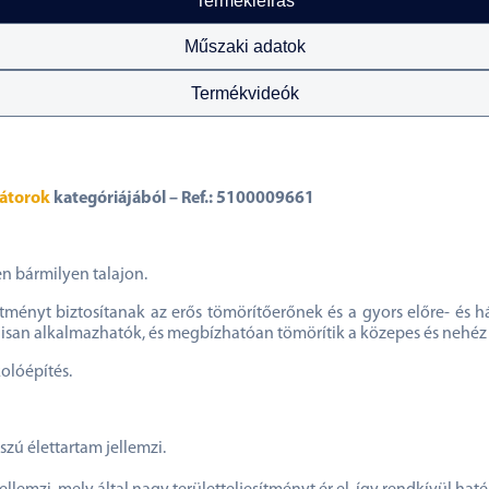
Termékleírás
Műszaki adatok
Termékvideók
rátorok
kategóriájából – Ref.: 5100009661
en bármilyen talajon.
sítményt biztosítanak az erős tömörítőerőnek és a gyors előre- é
isan alkalmazhatók, és megbízhatóan tömörítik a közepes és nehéz 
olóépítés.
zú élettartam jellemzi.