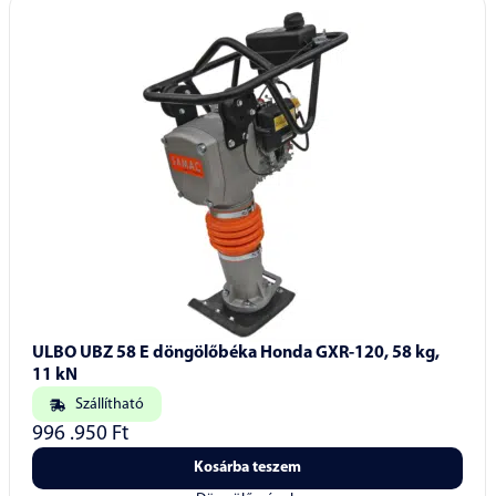
ULBO UBZ 58 E döngölőbéka Honda GXR-120, 58 kg,
11 kN
Szállítható
996 .950
Ft
Kosárba teszem