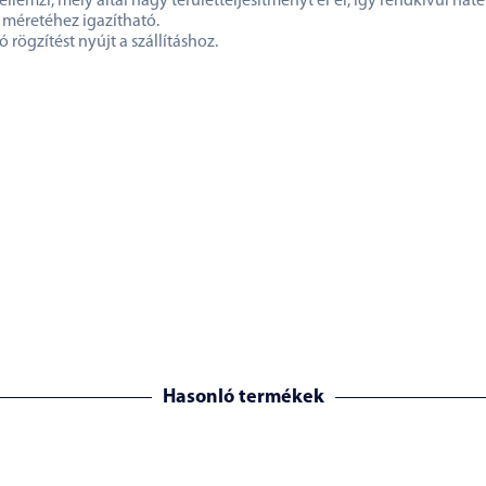
lemzi, mely által nagy területteljesítményt ér el, így rendkívül hat
 méretéhez igazítható.
ögzítést nyújt a szállításhoz.
Hasonló termékek