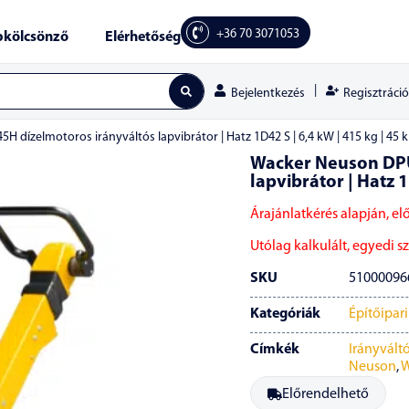
+36 70 3071053
kölcsönző
Elérhetőség
|
Regisztráció
Bejelentkezés
dízelmotoros irányváltós lapvibrátor | Hatz 1D42 S | 6,4 kW | 415 kg | 45 
Wacker Neuson DPU
lapvibrátor | Hatz 1
Árajánlatkérés alapján, el
Utólag kalkulált, egyedi szá
SKU
51000096
Kategóriák
Építőipar
Címkék
Irányváltó
Neuson
,
W
Előrendelhető