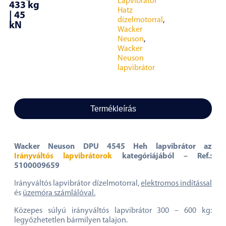
Lapvibrátor
433 kg
Hatz
| 45
dízelmotorral
,
kN
Wacker
Neuson
,
Wacker
Neuson
lapvibrátor
Termékleírás
Wacker Neuson DPU 4545 Heh lapvibrátor az
Irányváltós lapvibrátorok
kategóriájából – Ref.:
5100009659
Irányváltós lapvibrátor dízelmotorral,
elektromos indítással
és
üzemóra számlálóval.
Közepes súlyú irányváltós lapvibrátor 300 – 600 kg:
legyőzhetetlen bármilyen talajon.