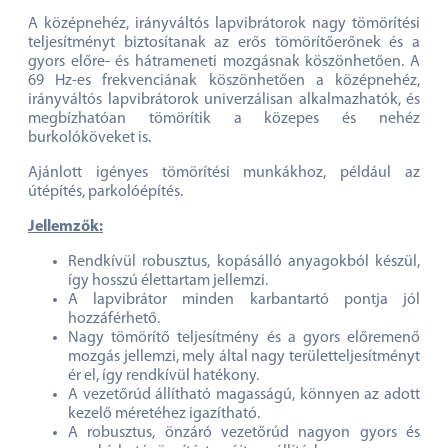
A középnehéz, irányváltós lapvibrátorok nagy tömörítési
teljesítményt biztosítanak az erős tömörítőerőnek és a
gyors előre- és hátrameneti mozgásnak köszönhetően. A
69 Hz-es frekvenciának köszönhetően a középnehéz,
irányváltós lapvibrátorok univerzálisan alkalmazhatók, és
megbízhatóan tömörítik a közepes és nehéz
burkolóköveket is.
Ajánlott igényes tömörítési munkákhoz, például az
útépítés, parkolóépítés.
Jellemzők:
Rendkívül robusztus, kopásálló anyagokból készül,
így hosszú élettartam jellemzi.
A lapvibrátor minden karbantartó pontja jól
hozzáférhető.
Nagy tömörítő teljesítmény és a gyors előremenő
mozgás jellemzi, mely által nagy területteljesítményt
ér el, így rendkívül hatékony.
A vezetőrúd állítható magasságú, könnyen az adott
kezelő méretéhez igazítható.
A robusztus, önzáró vezetőrúd nagyon gyors és