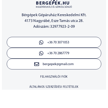
BERGEPEK.HU
KISGÉPÁRUHÁZ ÉS GÉPKÖLCSÖNZŐ
Bérgépek Gépáruház Kereskedelmi Kft.
4173 Nagyrábé, Esze Tamás utca 28.
Adószám: 32977923-2-09
+36 70 3071053
+36 70 2867779
bergepek@gmail.com
FELHASZNÁLÓI FIÓK
ÁLTALÁNOS SZERZŐDÉSI FELTÉTELEK
30 NAPOS ELÁLLÁSI JOG
ADATKEZELÉSI TÁJÉKOZTATÓ