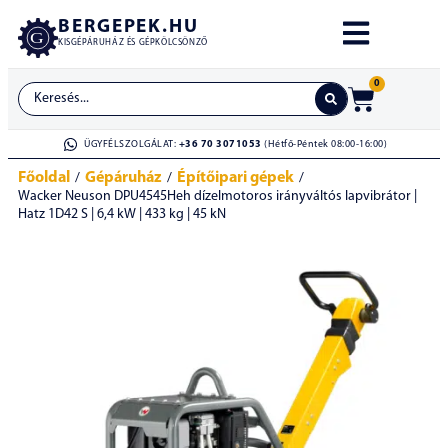
BERGEPEK.HU
KISGÉPÁRUHÁZ ÉS GÉPKÖLCSÖNZŐ
0
ÜGYFÉLSZOLGÁLAT:
+36 70 3071053
(Hétfő-Péntek 08:00-16:00)
Főoldal
Gépáruház
Építőipari gépek
/
/
/
Wacker Neuson DPU4545Heh dízelmotoros irányváltós lapvibrátor |
Hatz 1D42 S | 6,4 kW | 433 kg | 45 kN