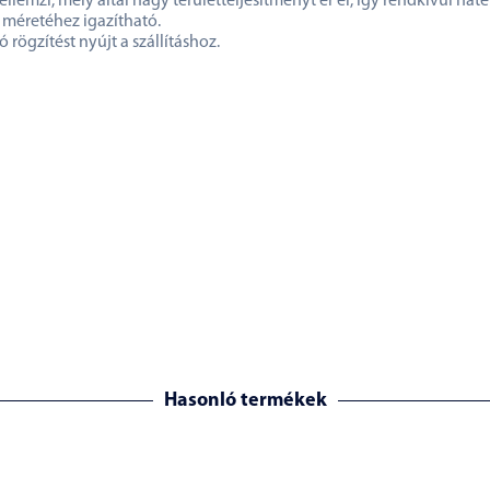
lemzi, mely által nagy területteljesítményt ér el, így rendkívül hat
 méretéhez igazítható.
ögzítést nyújt a szállításhoz.
Hasonló termékek