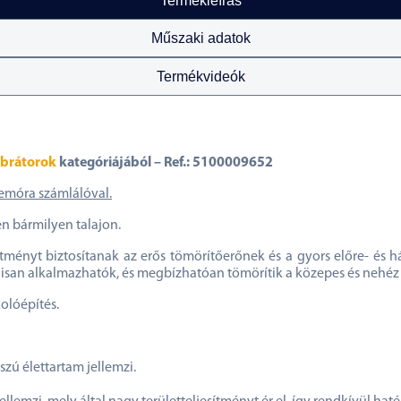
Termékleírás
Műszaki adatok
Termékvideók
ibrátorok
kategóriájából – Ref.: 5100009652
emóra számlálóval.
en bármilyen talajon.
sítményt biztosítanak az erős tömörítőerőnek és a gyors előre- é
isan alkalmazhatók, és megbízhatóan tömörítik a közepes és nehéz 
olóépítés.
zú élettartam jellemzi.