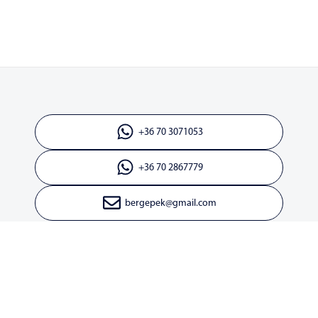
+36 70 3071053
+36 70 2867779
bergepek@gmail.com