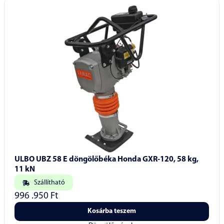
ULBO UBZ 58 E döngölőbéka Honda GXR-120, 58 kg,
11 kN
Szállítható
996 .950
Ft
Kosárba teszem