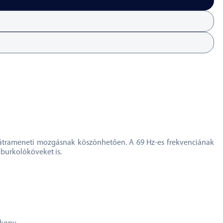
s hátrameneti mozgásnak köszönhetően. A 69 Hz-es frekvenciának
burkolóköveket is.