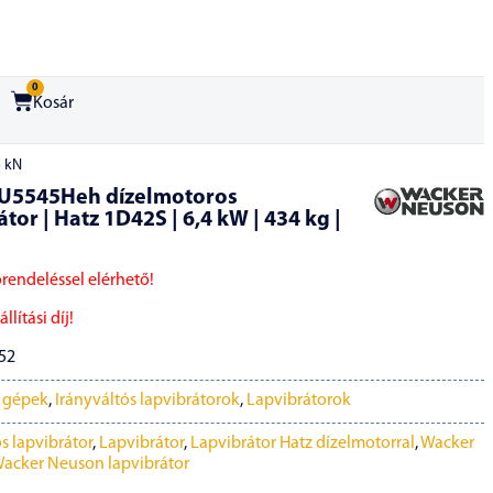
0
Kosár
5 kN
U5545Heh dízelmotoros
tor | Hatz 1D42S | 6,4 kW | 434 kg |
őrendeléssel elérhető!
llítási díj!
52
i gépek
,
Irányváltós lapvibrátorok
,
Lapvibrátorok
s lapvibrátor
,
Lapvibrátor
,
Lapvibrátor Hatz dízelmotorral
,
Wacker
acker Neuson lapvibrátor