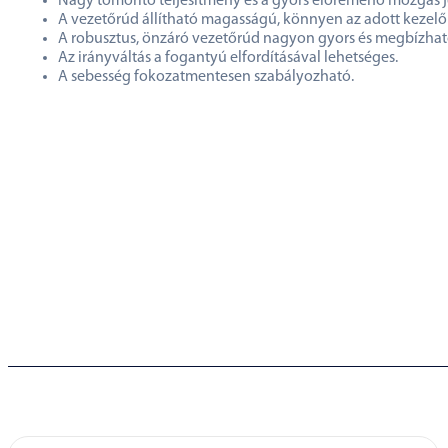
Nagy tömörítő teljesítmény és a gyors előremenő mozgás jel
A vezetőrúd állítható magasságú, könnyen az adott kezelő
A robusztus, önzáró vezetőrúd nagyon gyors és megbízható r
Az irányváltás a fogantyú elfordításával lehetséges.
A sebesség fokozatmentesen szabályozható.