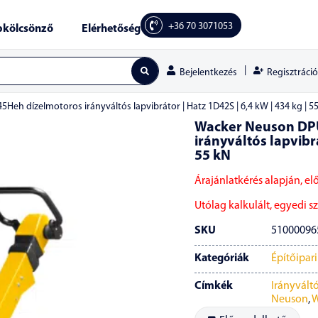
+36 70 3071053
kölcsönző
Elérhetőség
|
Regisztráció
Bejelentkezés
eh dízelmotoros irányváltós lapvibrátor | Hatz 1D42S | 6,4 kW | 434 kg | 5
Wacker Neuson DP
irányváltós lapvibrá
55 kN
Árajánlatkérés alapján, el
Utólag kalkulált, egyedi szá
SKU
51000096
Kategóriák
Építőipar
Címkék
Irányváltó
Neuson
,
W