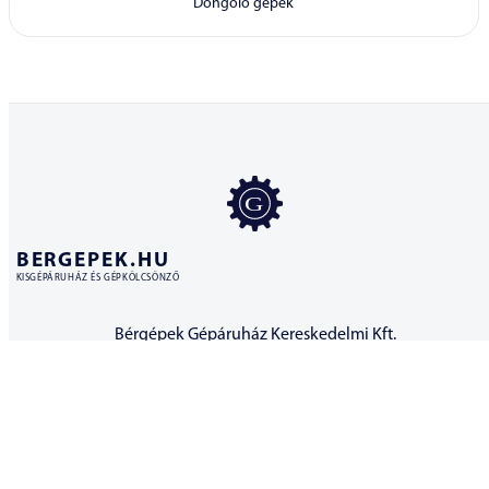
Döngölő gépek
BERGEPEK.HU
KISGÉPÁRUHÁZ ÉS GÉPKÖLCSÖNZŐ
Bérgépek Gépáruház Kereskedelmi Kft.
4173 Nagyrábé, Esze Tamás utca 28.
Adószám: 32977923-2-09