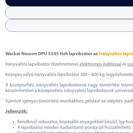
Wacker Neuson DPU 5545 Heh lapvibrátor az
Irányváltós lapv
Irányváltós lapvibrátor dízelmotorral,
elektromos indítással
és
üz
Közepes súlyú irányváltós lapvibrátor 300 – 600 kg: legyőzhetetl
A középnehéz, irányváltós lapvibrátorok nagy tömörítési telje
köszönhetően a középnehéz, irányváltós lapvibrátorok univerzál
Ajánlott igényes tömörítési munkákhoz, például az útépítés, park
Jellemzők:
Rendkívül robusztus, kopásálló anyagokból készül, így hoss
A lapvibrátor minden karbantartó pontja jól hozzáférhető.