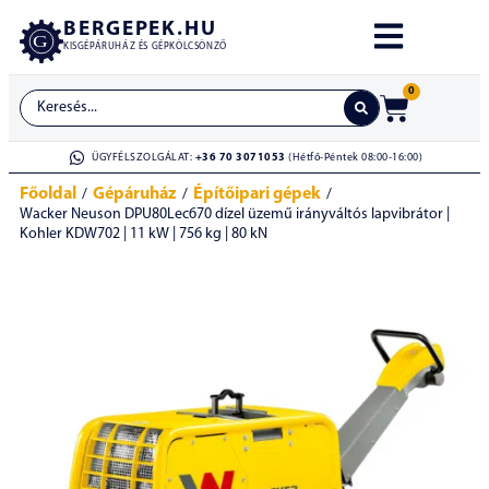
BERGEPEK.HU
KISGÉPÁRUHÁZ ÉS GÉPKÖLCSÖNZŐ
0
ÜGYFÉLSZOLGÁLAT:
+36 70 3071053
(Hétfő-Péntek 08:00-16:00)
Főoldal
Gépáruház
Építőipari gépek
/
/
/
Wacker Neuson DPU80Lec670 dízel üzemű irányváltós lapvibrátor |
Kohler KDW702 | 11 kW | 756 kg | 80 kN