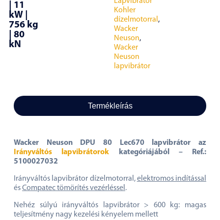
Lapvibrátor
| 11
Kohler
kW |
dízelmotorral
,
756 kg
Wacker
| 80
Neuson
,
kN
Wacker
Neuson
lapvibrátor
Termékleírás
Wacker Neuson DPU 80 Lec670 lapvibrátor az
Irányváltós lapvibrátorok
kategóriájából – Ref.:
5100027032
Irányváltós lapvibrátor dízelmotorral,
elektromos indítással
és
Compatec tömörítés vezérléssel
.
Nehéz súlyú irányváltós lapvibrátor > 600 kg: magas
teljesítmény nagy kezelési kényelem mellett