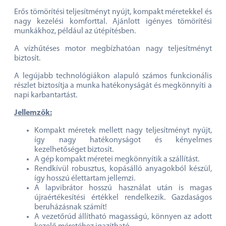
Erős tömörítési teljesítményt nyújt, kompakt méretekkel és
nagy kezelési komforttal. Ajánlott igényes tömörítési
munkákhoz, például az útépítésben.
A vízhűtéses motor megbízhatóan nagy teljesítményt
biztosít.
A legújabb technológiákon alapuló számos funkcionális
részlet biztosítja a munka hatékonyságát és megkönnyíti a
napi karbantartást.
Jellemzők:
Kompakt méretek mellett nagy teljesítményt nyújt,
így nagy hatékonyságot és kényelmes
kezelhetőséget biztosít.
A gép kompakt méretei megkönnyítik a szállítást.
Rendkívül robusztus, kopásálló anyagokból készül,
így hosszú élettartam jellemzi.
A lapvibrátor hosszú használat után is magas
újraértékesítési értékkel rendelkezik. Gazdaságos
beruházásnak számít!
A vezetőrúd állítható magasságú, könnyen az adott