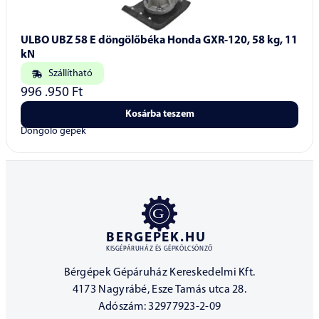
ULBO UBZ 58 E döngölőbéka Honda GXR-120, 58 kg, 11
kN
Szállítható
996 .950
Ft
Kosárba teszem
Döngölő gépek
BERGEPEK.HU
KISGÉPÁRUHÁZ ÉS GÉPKÖLCSÖNZŐ
Bérgépek Gépáruház Kereskedelmi Kft.
4173 Nagyrábé, Esze Tamás utca 28.
Adószám: 32977923-2-09