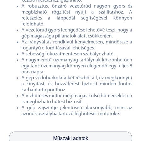
kezelő méretéhez igazítható.
A robusztus, önzáró vezetőrúd nagyon gyors és
megbízható rögzítést nyújt a szállításhoz. A
reteszelés a lábpedál segítségével könnyen
feloldható.
A vezetőrúd gyors leengedése lehetővé teszi, hogy a
gép magassága pillanatok alatt csökkenjen.
Az irányváltás rendkívül kényelmesen, mindössze a
fogantyú elfordításával lehetséges.
A sebesség fokozatmentesen szabályozható.
A nagyméretű üzemanyag tartálynak köszönhetően
egy tank üzemanyag könnyen elegendő egy teljes 8
órás napra.
A gép védőburkolata két részből áll, ez megkönnyíti
a kinyitást, és hozzáférést biztosít minden fontos
karbantartó ponthoz.
A vízhűtéses motor még magas külső hőmérsékleten
is megbízható hűtést biztosít.
A gép zajszintje jelentősen alacsonyabb, mint az
azonos osztályba tartozó léghűtéses motoroké.
Műszaki adatok