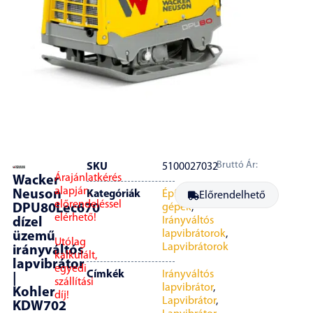
Bruttó Ár:
SKU
5100027032
Árajánlatkérés
Wacker
alapján,
Neuson
Kategóriák
Építőipari
Előrendelhető
előrendeléssel
DPU80Lec670
gépek
,
elérhető!
Irányváltós
dízel
lapvibrátorok
,
üzemű
Utólag
Lapvibrátorok
irányváltós
kalkulált,
lapvibrátor
egyedi
Címkék
Irányváltós
|
szállítási
lapvibrátor
,
Kohler
díj!
Lapvibrátor
,
KDW702