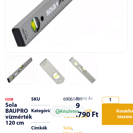
Bruttó Ár:
SKU
69061401
Sola
9
BAUPRO
Kategóriák
Mérőeszközök
,
Kosárb
Készleten
.790
Ft
vízmérték
Vízmértékek
teszem
120 cm
Címkék
Sola
,