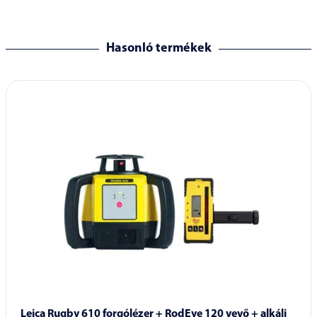
Hasonló termékek
Leica Rugby 610 forgólézer + RodEye 120 vevő + alkáli