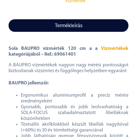
Vízmérték
Termékleírás
Sola BAUPRO vízmérték 120 cm a a
Vízmértékek
kategóriájából – Ref.: 69061401
A BAUPRO vízmértékek nagyon nagy mérési pontosságot
biztosítanak vízszintes és függőleges helyzetben egyaránt
BAUPRO jellemzői:
Ergonomikus alumíniumprofil a precíz mérési
eredményekért
Gyorsabb, pontosabb és jobb leolvashatóság a
SOLA-FOCUS szabadalmaztatott libelláknak
köszönhetően
Törésálló akrilblokkból készült libellák nagyítóval
(+60%) és 30 év tömítettségi garanciával
Jobb láthatóság gyenge fényviszonyok között a