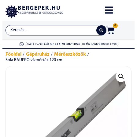
BERGEPEK.HU
KISGÉPÁRUHÁZ ÉS GÉPKÖLCSÖNZŐ
0
ÜGYFÉLSZOLGÁLAT:
+36 70 3071053
(Hétfő-Péntek 08:00-16:00)
Főoldal
Gépáruház
Mérőeszközök
/
/
/
Sola BAUPRO vízmérték 120 cm