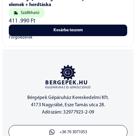
elemek + hordtáska
Szállítható
411 .990
Ft
Kosárba teszem
Forgólézerek
BERGEPEK.HU
KISGÉPÁRUHÁZ ÉS GÉPKÖLCSÖNZŐ
Bérgépek Gépáruház Kereskedelmi Kft.
4173 Nagyrábé, Esze Tamás utca 28.
Adószám: 32977923-2-09
+36 70 3071053