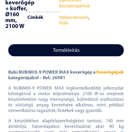
Elektromos
keverőgép
kéziszerszámok
+ koffer,
Ø160
Címkék
Habarcskeverő
,
mm,
Rubi
2100 W
Termékleírás
Rubi RUBIMIX-9 POWER MAX keverőgép a
Keverőgépek
kategóriájából – Ref.: 26981
A RUBIMIX-9 POWER MAX legkiemelkedőbb jellemzője
kétségkívül a motor teljesítménye. 2100 W-os erejének
köszönhetően nagy mennyiségű, különböző viszkozitású
és sűrűségű anyag keverésére alkalmas, mint például
cementbázisú ragasztók, festékek vagy gyanták.
A készülékhez alapfelszereltségként tartozó, 140 mm
átmérőjű, háromlapátos keverőszárral akár 40 kg