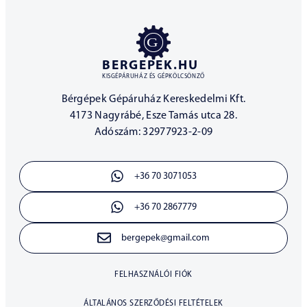
BERGEPEK.HU
KISGÉPÁRUHÁZ ÉS GÉPKÖLCSÖNZŐ
Bérgépek Gépáruház Kereskedelmi Kft.
4173 Nagyrábé, Esze Tamás utca 28.
Adószám: 32977923-2-09
+36 70 3071053
+36 70 2867779
bergepek@gmail.com
FELHASZNÁLÓI FIÓK
ÁLTALÁNOS SZERZŐDÉSI FELTÉTELEK