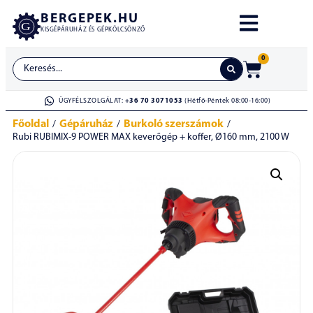
BERGEPEK.HU
KISGÉPÁRUHÁZ ÉS GÉPKÖLCSÖNZŐ
0
ÜGYFÉLSZOLGÁLAT:
+36 70 3071053
(Hétfő-Péntek 08:00-16:00)
Főoldal
Gépáruház
Burkoló szerszámok
/
/
/
Rubi RUBIMIX-9 POWER MAX keverőgép + koffer, Ø160 mm, 2100 W