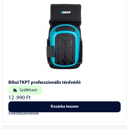
Bihui TKPT professzionális térdvédő
Szállítható
12 .990
Ft
Kosárba teszem
Védőfelszerelések