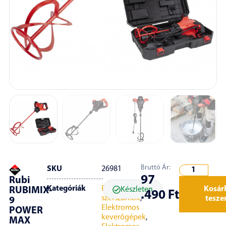
Bruttó Ár:
SKU
26981
97
Rubi
Kategóriák
Burkoló
Kosár
Készleten
RUBIMIX-
.490
Ft
szerszámok
,
tesz
9
Elektromos
POWER
keverőgépek
,
MAX