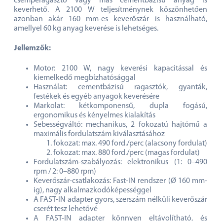
csemperagasztó vagy más cementbázisú anyag is
keverhető. A 2100 W teljesítménynek köszönhetően
azonban akár 160 mm-es keverőszár is használható,
amellyel 60 kg anyag keverése is lehetséges.
Jellemzők:
Motor: 2100 W, nagy keverési kapacitással és
kiemelkedő megbízhatósággal
Használat: cementbázisú ragasztók, gyanták,
festékek és egyéb anyagok keverésére
Markolat: kétkomponensű, dupla fogású,
ergonomikus és kényelmes kialakítás
Sebességváltó: mechanikus, 2 fokozatú hajtómű a
maximális fordulatszám kiválasztásához
fokozat: max. 490 ford./perc (alacsony fordulat)
fokozat: max. 880 ford./perc (magas fordulat)
Fordulatszám-szabályozás: elektronikus (1: 0–490
rpm / 2: 0–880 rpm)
Keverőszár-csatlakozás: Fast-IN rendszer (Ø 160 mm-
ig), nagy alkalmazkodóképességgel
A FAST-IN adapter gyors, szerszám nélküli keverőszár
cserét tesz lehetővé
A FAST-IN adapter könnyen eltávolítható, és