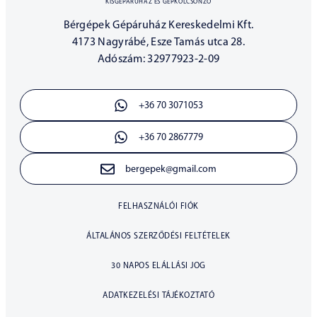
KISGÉPÁRUHÁZ ÉS GÉPKÖLCSÖNZŐ
Bérgépek Gépáruház Kereskedelmi Kft.
4173 Nagyrábé, Esze Tamás utca 28.
Adószám: 32977923-2-09
+36 70 3071053
+36 70 2867779
bergepek@gmail.com
FELHASZNÁLÓI FIÓK
ÁLTALÁNOS SZERZŐDÉSI FELTÉTELEK
30 NAPOS ELÁLLÁSI JOG
ADATKEZELÉSI TÁJÉKOZTATÓ