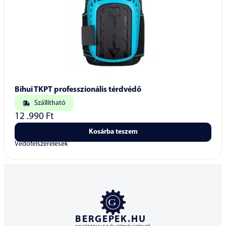
Bihui TKPT professzionális térdvédő
Szállítható
12 .990
Ft
Kosárba teszem
Védőfelszerelések
BERGEPEK.HU