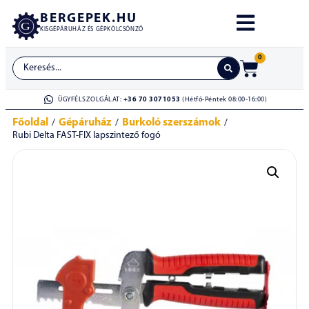
BERGEPEK.HU
KISGÉPÁRUHÁZ ÉS GÉPKÖLCSÖNZŐ
0
ÜGYFÉLSZOLGÁLAT:
+36 70 3071053
(Hétfő-Péntek 08:00-16:00)
Főoldal
Gépáruház
Burkoló szerszámok
/
/
/
Rubi Delta FAST-FIX lapszintező fogó