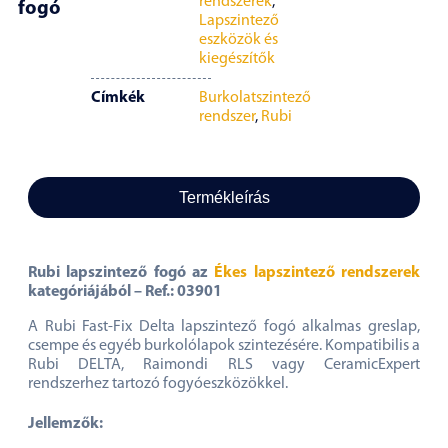
rendszerek
,
fogó
Lapszintező
eszközök és
kiegészítők
Címkék
Burkolatszintező
rendszer
,
Rubi
Termékleírás
Rubi lapszintező fogó az
Ékes lapszintező rendszerek
kategóriájából – Ref.:
03901
A Rubi Fast-Fix Delta lapszintező fogó alkalmas greslap,
csempe és egyéb burkolólapok szintezésére. Kompatibilis a
Rubi DELTA, Raimondi RLS vagy CeramicExpert
rendszerhez tartozó fogyóeszközökkel.
Jellemzők: