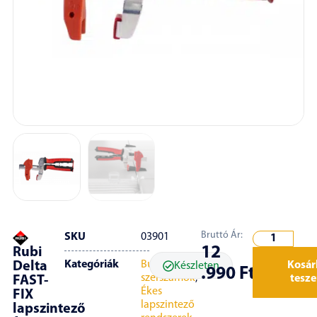
Bruttó Ár:
SKU
03901
12
Rubi
Kategóriák
Burkoló
Kosár
Delta
Készleten
.990
Ft
szerszámok
,
tesz
FAST-
Ékes
FIX
lapszintező
lapszintező