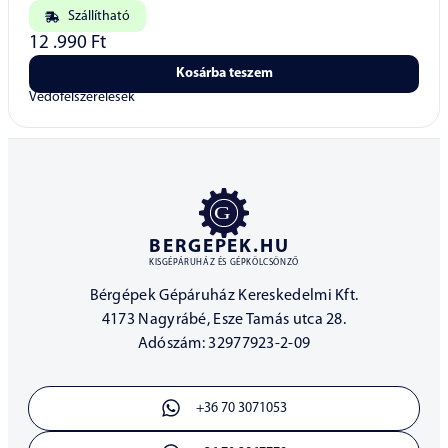
Szállítható
12 .990
Ft
Kosárba teszem
Védőfelszerelések
BERGEPEK.HU
KISGÉPÁRUHÁZ ÉS GÉPKÖLCSÖNZŐ
Bérgépek Gépáruház Kereskedelmi Kft.
4173 Nagyrábé, Esze Tamás utca 28.
Adószám: 32977923-2-09
+36 70 3071053