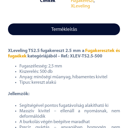
Címkék
Fugakereszt
,
XLeveling
Termékleírás
XLeveling TS2.5 fugakereszt 2.5 mm a
Fugakeresztek és
fugaékek
kategóriájából
– Ref.: XLEV-TS2.5-500
Fugaszélesség: 2,5 mm
Kiszerelés: 500 db
Anyag: minőségi műanyag, hibamentes kivitel
Típus: kereszt alakú
Jellemzők:
Segítségével pontos fugatávolság alakítható ki
Masszív kivitel – ellenáll a nyomásnak, nem
deformálódik
A burkolás végén beépítve maradhat
Precíz gyártás – anyagában homogén, nem