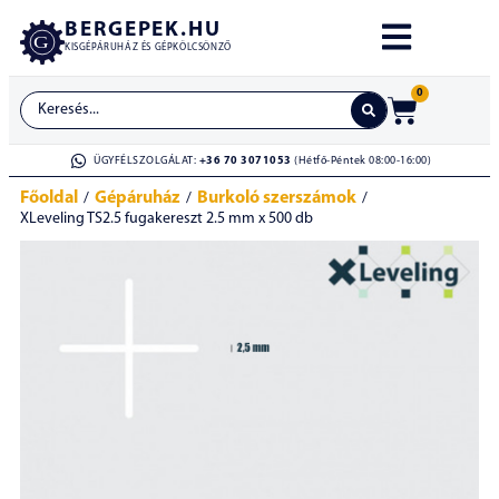
BERGEPEK.HU
KISGÉPÁRUHÁZ ÉS GÉPKÖLCSÖNZŐ
0
ÜGYFÉLSZOLGÁLAT:
+36 70 3071053
(Hétfő-Péntek 08:00-16:00)
Főoldal
Gépáruház
Burkoló szerszámok
/
/
/
XLeveling TS2.5 fugakereszt 2.5 mm x 500 db