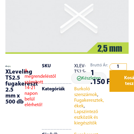
Bruttó Ár:
SKU
XLEV-
A
XLeveling
1
TS2.5-
megrendeléstől
TS2.5
500
Kos
Készleten
.150
Ft
számított
fugakereszt
tes
14-21
Kategóriák
Burkoló
2.5
napon
szerszámok
,
mm x
belül
Fugakeresztek,
500 db
elérhető!
ékek
,
Lapszintező
eszközök és
kiegészítők