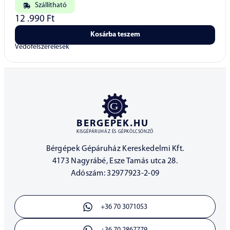
Szállítható
12 .990
Ft
Kosárba teszem
Védőfelszerelések
BERGEPEK.HU
KISGÉPÁRUHÁZ ÉS GÉPKÖLCSÖNZŐ
Bérgépek Gépáruház Kereskedelmi Kft.
4173 Nagyrábé, Esze Tamás utca 28.
Adószám: 32977923-2-09
+36 70 3071053