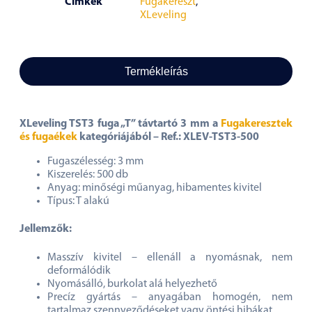
Címkék
Fugakereszt
,
XLeveling
Termékleírás
XLeveling TST3 fuga „T” távtartó 3 mm a
Fugakeresztek
és fugaékek
kategóriájából
– Ref.: XLEV-TST3-500
Fugaszélesség: 3 mm
Kiszerelés: 500 db
Anyag: minőségi műanyag, hibamentes kivitel
Típus: T alakú
Jellemzők:
Masszív kivitel – ellenáll a nyomásnak, nem
deformálódik
Nyomásálló, burkolat alá helyezhető
Precíz gyártás – anyagában homogén, nem
tartalmaz szennyeződéseket vagy öntési hibákat