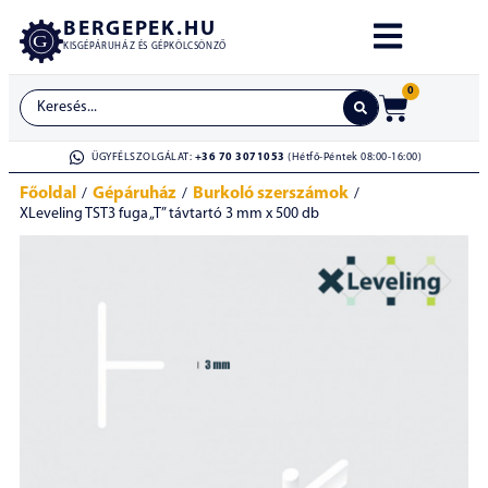
BERGEPEK.HU
KISGÉPÁRUHÁZ ÉS GÉPKÖLCSÖNZŐ
0
ÜGYFÉLSZOLGÁLAT:
+36 70 3071053
(Hétfő-Péntek 08:00-16:00)
Főoldal
Gépáruház
Burkoló szerszámok
/
/
/
XLeveling TST3 fuga „T” távtartó 3 mm x 500 db