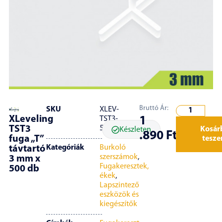
Bruttó Ár:
SKU
XLEV-
XLeveling
1
TST3-
TST3
500
Kosár
Készleten
.890
Ft
fuga „T”
tesz
Kategóriák
Burkoló
távtartó
szerszámok
,
3 mm x
Fugakeresztek,
500 db
ékek
,
Lapszintező
eszközök és
kiegészítők