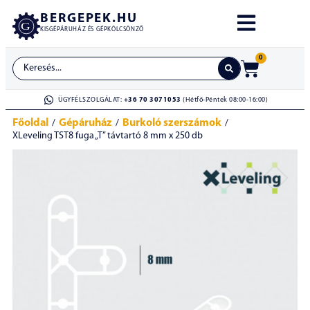
BERGEPEK.HU
KISGÉPÁRUHÁZ ÉS GÉPKÖLCSÖNZŐ
0
ÜGYFÉLSZOLGÁLAT:
+36 70 3071053
(Hétfő-Péntek 08:00-16:00)
Főoldal
Gépáruház
Burkoló szerszámok
/
/
/
XLeveling TST8 fuga „T” távtartó 8 mm x 250 db