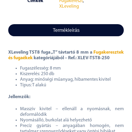
Címkék
Fugakereszt
,
XLeveling
Termékleírás
XLeveling TST8 fuga „T” távtartó 8 mm a
Fugakeresztek
és fugaékek
kategóriájából
– Ref.: XLEV-TST8-250
Fugaszélesség: 8 mm
Kiszerelés: 250 db
Anyag: minőségi műanyag, hibamentes kivitel
Típus: T alakú
Jellemzők:
Masszív kivitel – ellenáll a nyomásnak, nem
deformálódik
Nyomásálló, burkolat alá helyezhető
Precíz gyártás – anyagában homogén, nem
tartalmaz szennyeződéseket vagy öntési hibákat