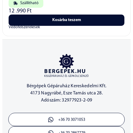
Szállítható
12 .990
Ft
Kosárba teszem
Védőfelszerelések
BERGEPEK.HU
KISGÉPÁRUHÁZ ÉS GÉPKÖLCSÖNZŐ
Bérgépek Gépáruház Kereskedelmi Kft.
4173 Nagyrábé, Esze Tamás utca 28.
Adószám: 32977923-2-09
+36 70 3071053