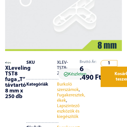
Bruttó Ár:
SKU
XLEV-
XLeveling
6
TST8-
TST8
250
Kosár
Készleten
.490
Ft
fuga „T”
tesz
Kategóriák
Burkoló
távtartó
szerszámok
,
8 mm x
Fugakeresztek,
250 db
ékek
,
Lapszintező
eszközök és
kiegészítők