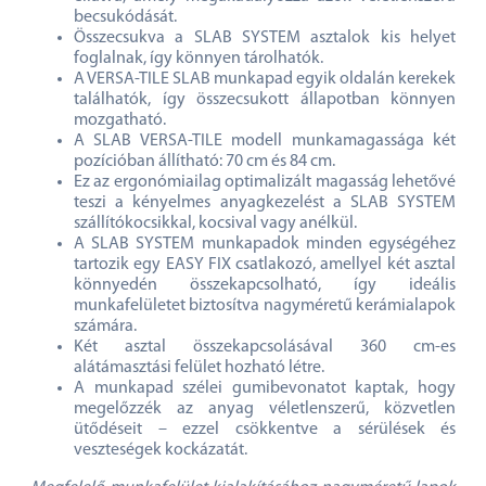
becsukódását.
Összecsukva a SLAB SYSTEM asztalok kis helyet
foglalnak, így könnyen tárolhatók.
A VERSA-TILE SLAB munkapad egyik oldalán kerekek
találhatók, így összecsukott állapotban könnyen
mozgatható.
A SLAB VERSA-TILE modell munkamagassága két
pozícióban állítható: 70 cm és 84 cm.
Ez az ergonómiailag optimalizált magasság lehetővé
teszi a kényelmes anyagkezelést a SLAB SYSTEM
szállítókocsikkal, kocsival vagy anélkül.
A SLAB SYSTEM munkapadok minden egységéhez
tartozik egy EASY FIX csatlakozó, amellyel két asztal
könnyedén összekapcsolható, így ideális
munkafelületet biztosítva nagyméretű kerámialapok
számára.
Két asztal összekapcsolásával 360 cm-es
alátámasztási felület hozható létre.
A munkapad szélei gumibevonatot kaptak, hogy
megelőzzék az anyag véletlenszerű, közvetlen
ütődéseit – ezzel csökkentve a sérülések és
veszteségek kockázatát.