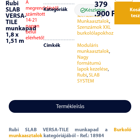
A
Rubi
379
megrendeléstől
SLAB
Kategóriák
Burkoló
Kos
Készleten
.900
Ft
számított
szerszámok
,
VERSA-
tes
14-21
Munkaasztalok
,
TILE
napon
Szerszámok XXL
munkapad
belül
burkolólapokhoz
1,8 x
elérhető!
1,51 m
Címkék
Moduláris
munkaasztalok
,
Nagy
formátumú
lapok kezelése
,
Rubi
,
SLAB
SYSTEM
Termékleírás
Rubi SLAB VERSA-TILE munkapad a
Burkoló
munkaasztalok
kategóriájából – Ref.: 18984