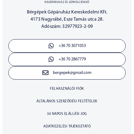
KISGÉPÁRUHÁZ ÉS GÉPKÖLCSÖNZŐ
Bérgépek Gépáruház Kereskedelmi Kft.
4173 Nagyrábé, Esze Tamás utca 28.
Adószám: 32977923-2-09
+36 70 3071053
+36 70 2867779
bergepek@gmail.com
FELHASZNÁLÓI FIÓK
ÁLTALÁNOS SZERZŐDÉSI FELTÉTELEK
30 NAPOS ELÁLLÁSI JOG
ADATKEZELÉSI TÁJÉKOZTATÓ