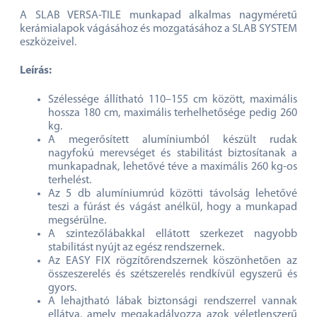
A SLAB VERSA-TILE munkapad alkalmas nagyméretű
kerámialapok vágásához és mozgatásához a SLAB SYSTEM
eszközeivel.
Leírás:
Szélessége állítható 110–155 cm között, maximális
hossza 180 cm, maximális terhelhetősége pedig 260
kg.
A megerősített alumíniumból készült rudak
nagyfokú merevséget és stabilitást biztosítanak a
munkapadnak, lehetővé téve a maximális 260 kg-os
terhelést.
Az 5 db alumíniumrúd közötti távolság lehetővé
teszi a fúrást és vágást anélkül, hogy a munkapad
megsérülne.
A szintezőlábakkal ellátott szerkezet nagyobb
stabilitást nyújt az egész rendszernek.
Az EASY FIX rögzítőrendszernek köszönhetően az
összeszerelés és szétszerelés rendkívül egyszerű és
gyors.
A lehajtható lábak biztonsági rendszerrel vannak
ellátva, amely megakadályozza azok véletlenszerű