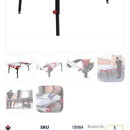
Bruttó Ár:
SKU
18984