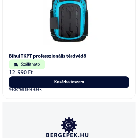
Bihui TKPT professzionális térdvédő
Szállítható
12 .990
Ft
Kosárba teszem
Védőfelszerelések
BERGEPEK.HU