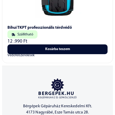
Bihui TKPT professzionális térdvédő
Szállítható
12 .990
Ft
Kosárba teszem
Védőfelszerelések
BERGEPEK.HU
KISGÉPÁRUHÁZ ÉS GÉPKÖLCSÖNZŐ
Bérgépek Gépáruház Kereskedelmi Kft.
4173 Nagyrábé, Esze Tamás utca 28.