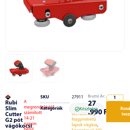
Bruttó Ár:
SKU
27911
A
Rubi
27
megrendeléstől
Slim
Kategóriák
Burkoló
Kos
Készleten
.990
Ft
számított
szerszámok
,
Cutter
tes
14-21
Nagyméretű
G2 pót
napon
lapok vágása
,
vágókocsi
belül