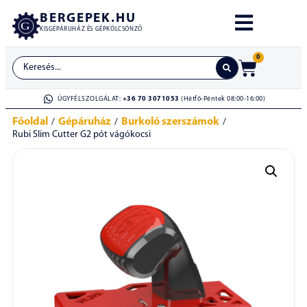
BERGEPEK.HU
KISGÉPÁRUHÁZ ÉS GÉPKÖLCSÖNZŐ
0
ÜGYFÉLSZOLGÁLAT:
+36 70 3071053
(Hétfő-Péntek 08:00-16:00)
Főoldal
Gépáruház
Burkoló szerszámok
/
/
/
Rubi Slim Cutter G2 pót vágókocsi