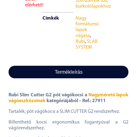
Szerszámok XXL
elérhető!
burkolólapokhoz
Címkék
Nagy
formátumú
lapok
vágása
,
Rubi
,
SLAB
SYSTEM
Termékleírás
Rubi Slim Cutter G2 pót vágókocsi a
Nagyméretű lapok
vágóeszközeinek
kategóriájából – Ref.: 27911
Tartalék, pót vágókocsi a SLIM CUTTER G2 rendszerhez.
Billenthető kocsi ergonomikus fogantyúval a G2
vágórendszerhez.