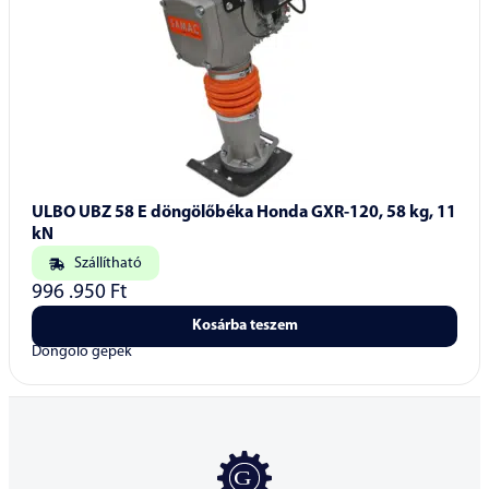
ULBO UBZ 58 E döngölőbéka Honda GXR-120, 58 kg, 11
kN
Szállítható
996 .950
Ft
Kosárba teszem
Döngölő gépek