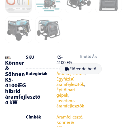
Bruttó Ár:
SKU
KS-
Könner
4100iEG
&
Előrendelhető
Söhnen
Kategóriák
Áramfejlesztők
,
Egyfázisú
KS-
áramfejlesztők
,
4100iEG
Építőipari
hibrid
gépek
,
áramfejlesztő
Inverteres
4 kW
áramfejlesztők
Címkék
Áramfejlesztő
,
Könner &