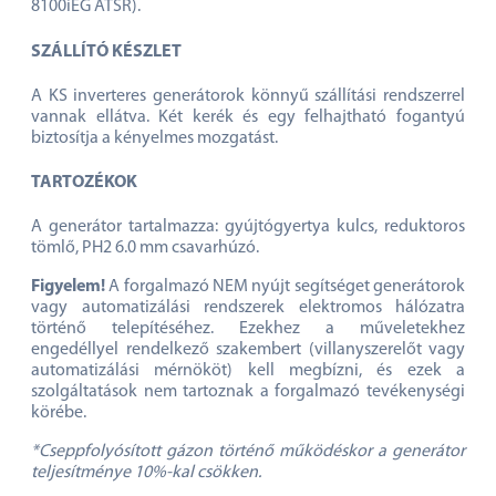
8100iEG ATSR).
SZÁLLÍTÓ KÉSZLET
A KS inverteres generátorok könnyű szállítási rendszerrel
vannak ellátva. Két kerék és egy felhajtható fogantyú
biztosítja a kényelmes mozgatást.
TARTOZÉKOK
A generátor tartalmazza: gyújtógyertya kulcs, reduktoros
tömlő, PH2 6.0 mm csavarhúzó.
Figyelem!
A forgalmazó NEM nyújt segítséget generátorok
vagy automatizálási rendszerek elektromos hálózatra
történő telepítéséhez. Ezekhez a műveletekhez
engedéllyel rendelkező szakembert (villanyszerelőt vagy
automatizálási mérnököt) kell megbízni, és ezek a
szolgáltatások nem tartoznak a forgalmazó tevékenységi
körébe.
*Cseppfolyósított gázon történő működéskor a generátor
teljesítménye 10%-kal csökken.