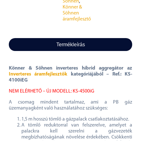
Söhnen
,
Könner &
Söhnen
áramfejlesztő
Termékleírás
Könner & Söhnen inverteres hibrid aggregátor az
Inverteres áramfejlesztők
kategóriájából – Ref.: KS-
4100iEG
NEM ELÉRHETŐ – ÚJ MODELL: KS-4500iG
A csomag mindent tartalmaz, ami a PB gáz
üzemanyagként való használatához szükséges:
1,5 m hosszú tömlő a gázpalack csatlakoztatásához.
A tömlő reduktorral van felszerelve, amelyet a
palackra kell szerelni a gázvezeték
megbízhatóságának növelése érdekében. Csökkenti