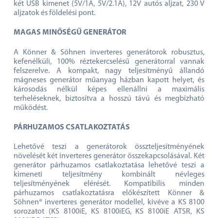
két USB kimenet (5V/1A, 5V/2.1A), 12V autós aljzat, 230 V
aljzatok és földelési pont.
MAGAS MINŐSÉGŰ GENERÁTOR
A Könner & Söhnen inverteres generátorok robusztus,
kefenélküli, 100% réztekercselésű generátorral vannak
felszerelve. A kompakt, nagy teljesítményű állandó
mágneses generátor műanyag házban kapott helyet, és
károsodás nélkül képes ellenállni a maximális
terheléseknek, biztosítva a hosszú távú és megbízható
működést.
PÁRHUZAMOS CSATLAKOZTATÁS
Lehetővé teszi a generátorok összteljesítményének
növelését két inverteres generátor összekapcsolásával. Két
generátor párhuzamos csatlakoztatása lehetővé teszi a
kimeneti teljesítmény kombinált névleges
teljesítményének elérését. Kompatibilis minden
párhuzamos csatlakoztatásra előkészített Könner &
Söhnen® inverteres generátor modellel, kivéve a KS 8100
sorozatot (KS 8100iE, KS 8100iEG, KS 8100iE ATSR, KS