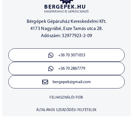
BERGEPEK.HU
KISGÉPÁRUHÁZ ÉS GÉPKÖLCSÖNZŐ
Bérgépek Gépáruház Kereskedelmi Kft.
4173 Nagyrábé, Esze Tamás utca 28.
Adószám: 32977923-2-09
+36 70 3071053
+36 70 2867779
bergepek@gmail.com
FELHASZNÁLÓI FIÓK
ÁLTALÁNOS SZERZŐDÉSI FELTÉTELEK
30 NAPOS ELÁLLÁSI JOG