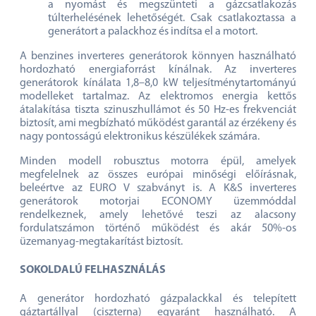
a nyomást és megszünteti a gázcsatlakozás
túlterhelésének lehetőségét. Csak csatlakoztassa a
generátort a palackhoz és indítsa el a motort.
A benzines inverteres generátorok könnyen használható
hordozható energiaforrást kínálnak. Az inverteres
generátorok kínálata 1,8–8,0 kW teljesítménytartományú
modelleket tartalmaz. Az elektromos energia kettős
átalakítása tiszta szinuszhullámot és 50 Hz-es frekvenciát
biztosít, ami megbízható működést garantál az érzékeny és
nagy pontosságú elektronikus készülékek számára.
Minden modell robusztus motorra épül, amelyek
megfelelnek az összes európai minőségi előírásnak,
beleértve az EURO V szabványt is. A K&S inverteres
generátorok motorjai ECONOMY üzemmóddal
rendelkeznek, amely lehetővé teszi az alacsony
fordulatszámon történő működést és akár 50%-os
üzemanyag-megtakarítást biztosít.
SOKOLDALÚ FELHASZNÁLÁS
A generátor hordozható gázpalackkal és telepített
gáztartállyal (ciszterna) egyaránt használható. A