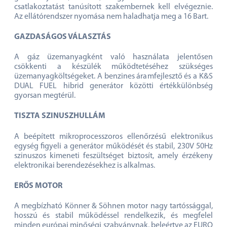
csatlakoztatást tanúsított szakembernek kell elvégeznie.
Az ellátórendszer nyomása nem haladhatja meg a 16 Bart.
GAZDASÁGOS VÁLASZTÁS
A gáz üzemanyagként való használata jelentősen
csökkenti a készülék működtetéséhez szükséges
üzemanyagköltségeket. A benzines áramfejlesztő és a K&S
DUAL FUEL hibrid generátor közötti értékkülönbség
gyorsan megtérül.
TISZTA SZINUSZHULLÁM
A beépített mikroprocesszoros ellenőrzésű elektronikus
egység figyeli a generátor működését és stabil, 230V 50Hz
szinuszos kimeneti feszültséget biztosít, amely érzékeny
elektronikai berendezésekhez is alkalmas.
ERŐS MOTOR
A megbízható Könner & Söhnen motor nagy tartóssággal,
hosszú és stabil működéssel rendelkezik, és megfelel
minden európai minőségi szabványnak, beleértve az EURO