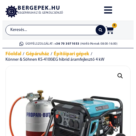
BERGEPEK.HU
KISGÉPÁRUHÁZ ÉS GÉPKÖLCSÖNZŐ
0
ÜGYFÉLSZOLGÁLAT:
+36 70 3071053
(Hétfő-Péntek 08:00-16:00)
Főoldal
Gépáruház
Építőipari gépek
/
/
/
Könner & Söhnen KS-4100iEG hibrid áramfejlesztő 4 kW