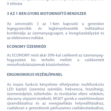
V előírást.
3 AZ 1-BEN GYORS MOTORINDÍTÓ RENDSZER
Az univerzális 3 az 1-ben kapcsoló a generátor
legegyszerűbb és legkényelmesebb indításához
kombinálja az üzemanyagcsapot, a levegőszabályzást és
az elektromos indítást.
ECONOMY ÜZEMMÓD
Az ECONOMY mód akár 50%-kal csökkenti az üzemanyag-
fogyasztást kis terhelés mellett a csökkentett
motorfordulatszámnak köszönhetően.
ERGONOMIKUS VEZÉRLŐPANEL
Az összes funkció kényelmes elhelyezése: multifunkciós
LED kijelző (üzemóra számláló, frekvencia, feszültség),
üzemmódjelző, túlterhelés- és rövidzárlat elleni védelem,
alacsony olajszint érzékelő, RESET gomb a vezérlőrendszer
újraindításához és az energiaellátás helyreállításához,
csatlakozó a generátorok párhuzamos csatlakoztatásához,