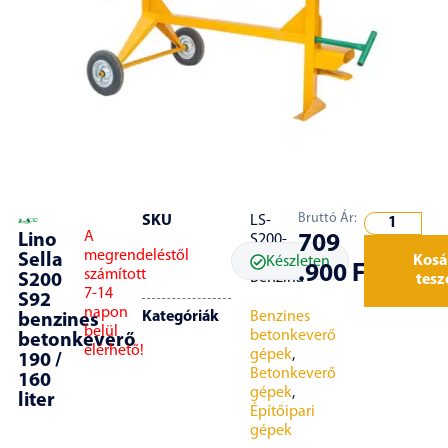
Bruttó Ár:
SKU
LS-
A
Lino
709
S200-
megrendeléstől
Sella
S92-
Kosá
Készleten
.900
Ft
számított
Benzina
S200
tes
7-14
S92
napon
Kategóriák
Benzines
benzines
belül
betonkeverő
betonkeverő
elérhető!
gépek
,
190 /
Betonkeverő
160
gépek
,
liter
Építőipari
gépek