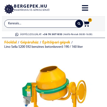
BERGEPEK.HU
KISGÉPÁRUHÁZ ÉS GÉPKÖLCSÖNZŐ
0
ÜGYFÉLSZOLGÁLAT:
+36 70 3071053
(Hétfő-Péntek 08:00-16:00)
Főoldal
Gépáruház
Építőipari gépek
/
/
/
Lino Sella S200 S92 benzines betonkeverő 190 / 160 liter