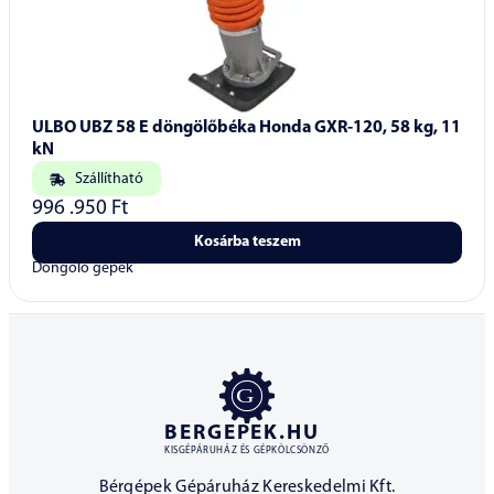
ULBO UBZ 58 E döngölőbéka Honda GXR-120, 58 kg, 11
kN
Szállítható
996 .950
Ft
Kosárba teszem
Döngölő gépek
BERGEPEK.HU
KISGÉPÁRUHÁZ ÉS GÉPKÖLCSÖNZŐ
Bérgépek Gépáruház Kereskedelmi Kft.