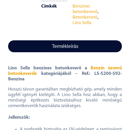
Címkék
Benzines
betonkeverő
,
Betonkeverő
,
Lino Sella
Termékleírás
Lino Sella benzines betonkeverő a
Benzin üzemű
betonkeverők
kategóriájából – Ref.: LS-S200-S92-
Benzina
Hosszú távon garantáltan megbízható gép, amely minden
ügyfél igényét kielégíti. A Lino Sella hisz abban, hogy a
minőségi építkezés biztosításához kiváló minőségű
cementkeverők használata szükséges.
Jellemzők:
A porfesték biztosítja az UV-védelmet, a tartósságot