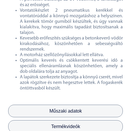
és az erősséget.
Vontatókészlet 2 pneumatikus kerékkel és
vontatórúddal a könnyű mozgatáshoz a helyszínen.
A kerekek tömör gumiból készültek, és úgy vannak
kialakítva, hogy maximális tapadást biztosítsanak a
talajon.
Kevesebb erőfeszítés szükséges a betonkeverő vödör
kirakodásához, köszönhetően a sebességváltó
rendszernek.
A motorház szellőzőnyílásokkal lett ellátva.
Optimális keverés és csökkentett keverési idő a
speciális ellenáramlásnak köszönhetően, amely a
dob oldalára tolja az anyagot.
A lapátok szerkezete biztosítja a könnyű cserét, mivel
azok rögzítve és nem hegesztve lettek. A fogaskerék
öntöttvasból készült.
Műszaki adatok
Termékvideók