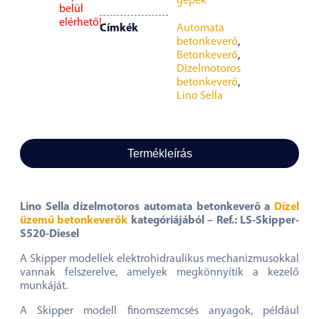
gépek
belül
elérhető!
Címkék
Automata
betonkeverő
,
Betonkeverő
,
Dízelmotoros
betonkeverő
,
Lino Sella
Termékleírás
Lino Sella dízelmotoros automata betonkeverő a
Dízel
üzemű betonkeverők
kategóriájából – Ref.: LS-Skipper-
S520-Diesel
A Skipper modellek elektrohidraulikus mechanizmusokkal
vannak felszerelve, amelyek megkönnyítik a kezelő
munkáját.
A Skipper modell finomszemcsés anyagok, például