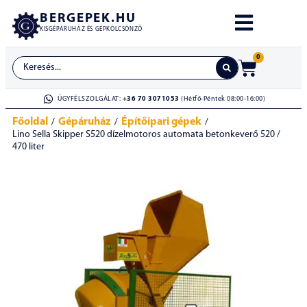
BERGEPEK.HU
KISGÉPÁRUHÁZ ÉS GÉPKÖLCSÖNZŐ
0
ÜGYFÉLSZOLGÁLAT:
+36 70 3071053
(Hétfő-Péntek 08:00-16:00)
Főoldal
Gépáruház
Építőipari gépek
/
/
/
Lino Sella Skipper S520 dízelmotoros automata betonkeverő 520 /
470 liter