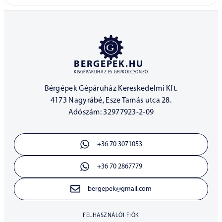
BERGEPEK.HU
KISGÉPÁRUHÁZ ÉS GÉPKÖLCSÖNZŐ
Bérgépek Gépáruház Kereskedelmi Kft.
4173 Nagyrábé, Esze Tamás utca 28.
Adószám: 32977923-2-09
+36 70 3071053
+36 70 2867779
bergepek@gmail.com
FELHASZNÁLÓI FIÓK