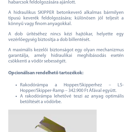
habarcsok feldolgozására ajánlott.
A hidraulikus SKIPPER betonkeverő alkalmas bármilyen
típusú keverék feldolgozására; különösen jól teljesít a
könnyű vagy finom anyagokkal.
A dob ürítéséhez nincs kézi hajtókar, helyette egy
vezérlőegység biztosítja a dob billentését.
A maximális kezelői biztonságot egy olyan mechanizmus
garantálja, amely hidraulikai meghibásodás esetén
csökkenti a vödör sebességét.
Opcionálisan rendelhető tartozékok:
Rakodórámpa a Hopper/Skipperhez – LS-
Hopper/Skipper-Ramp – 342.900 Ft Áfával együtt.
A rakodórámpa lehetővé teszi az anyag optimális
betöltését a vödörbe.