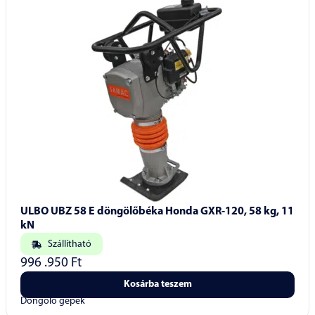
ULBO UBZ 58 E döngölőbéka Honda GXR-120, 58 kg, 11
kN
Szállítható
996 .950
Ft
Kosárba teszem
Döngölő gépek