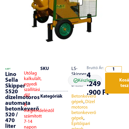
Bruttó Ár:
SKU
LS-
Utólag
Lino
4
Skipper-
kalkulált,
Sella
S520-
Kosá
Készleten
.249
egyedi
Diesel
Skipper
tes
szállítási
S520
.900
Ft
díj!
Kategóriák
Betonkeverő
dízelmotoros
gépek
,
Dízel
automata
A
motoros
betonkeverő
megrendeléstől
betonkeverő
520 /
számított
gépek
,
470
7-14
Építőipari
liter
napon