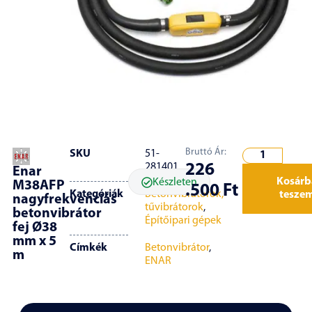
Bruttó Ár:
SKU
51-
226
281401
Enar
Kosárb
Készleten
M38AFP
.500
Ft
Kategóriák
Betonvibrátorok,
tesze
nagyfrekvenciás
tűvibrátorok
,
betonvibrátor
Építőipari gépek
fej Ø38
mm x 5
Címkék
Betonvibrátor
,
m
ENAR