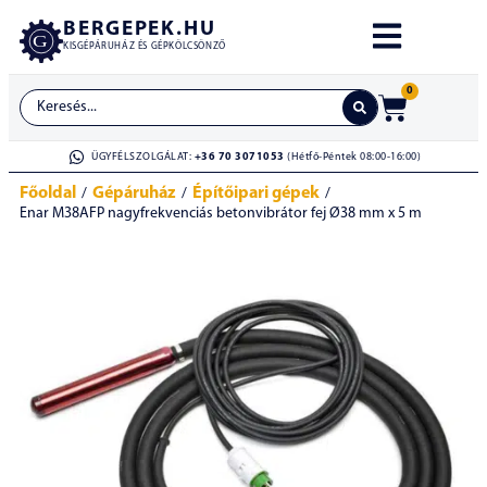
BERGEPEK.HU
KISGÉPÁRUHÁZ ÉS GÉPKÖLCSÖNZŐ
0
ÜGYFÉLSZOLGÁLAT:
+36 70 3071053
(Hétfő-Péntek 08:00-16:00)
Főoldal
Gépáruház
Építőipari gépek
/
/
/
Enar M38AFP nagyfrekvenciás betonvibrátor fej Ø38 mm x 5 m