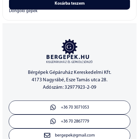
Kosárba teszem
Döngölő gépek
BERGEPEK.HU
KISGÉPÁRUHÁZ ÉS GÉPKÖLCSÖNZŐ
Bérgépek Gépáruház Kereskedelmi Kft.
4173 Nagyrábé, Esze Tamás utca 28.
Adószám: 32977923-2-09
+36 70 3071053
+36 70 2867779
bergepek@gmail.com