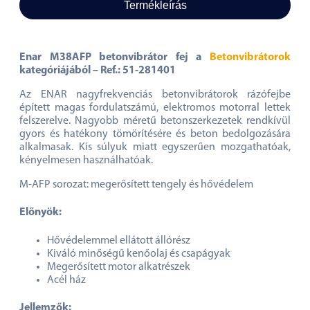
Termékleírás
Enar M38AFP betonvibrátor fej a
Betonvibrátorok
kategóriájából – Ref.: 51-281401
Az ENAR nagyfrekvenciás betonvibrátorok rázófejbe
épített magas fordulatszámú, elektromos motorral lettek
felszerelve. Nagyobb méretű betonszerkezetek rendkívül
gyors és hatékony tömörítésére és beton bedolgozására
alkalmasak. Kis súlyuk miatt egyszerűen mozgathatóak,
kényelmesen használhatóak.
M-AFP sorozat: megerősített tengely és hővédelem
Előnyök:
Hővédelemmel ellátott állórész
Kiváló minőségű kenőolaj és csapágyak
Megerősített motor alkatrészek
Acél ház
Jellemzők: