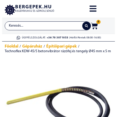
BERGEPEK.HU
KISGÉPÁRUHÁZ ÉS GÉPKÖLCSÖNZŐ
0
ÜGYFÉLSZOLGÁLAT:
+36 70 3071053
(Hétfő-Péntek 08:00-16:00)
Főoldal
Gépáruház
Építőipari gépek
/
/
/
Technoflex KDW-45/5 betonvibrátor rázófej és tengely Ø45 mm x 5 m