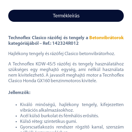
Termékleírás
Technoflex Clasico rázófej és tengely a
Betonvibrátorok
kategóriájából – Ref.: 142324R012
Hajlékony tengely és rázófej Clasico betonvibrátorhoz.
A Technoflex KDW-45/5 rázófej és tengely használatához
szükséges egy meghajtó egység, ami nélkül használata
nem kivitelezhető. A javasolt meghajtó motor a Tecnhoflex
Clasico Honda GX160 benzinmotoros kivitele.
Jellemzők:
Kiváló minőségű, hajlékony tengely, kifejezetten
vibrációs alkalmazásokhoz.
Acél külső burkolat és fémhálós erősítés.
Külső réteg: szintetikus gumi.
Gyorscsatlakozós rendszer rögzítő karral, szerszám