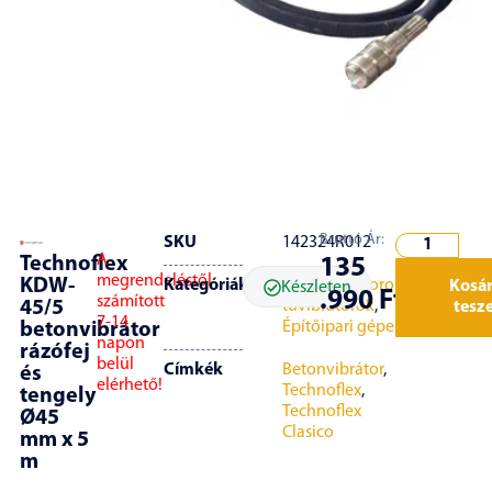
Bruttó Ár:
SKU
142324R012
A
Technoflex
135
megrendeléstől
KDW-
Kategóriák
Betonvibrátorok,
Kosá
Készleten
.990
Ft
számított
45/5
tűvibrátorok
,
tesz
7-14
Építőipari gépek
betonvibrátor
napon
rázófej
belül
Címkék
Betonvibrátor
,
és
elérhető!
Technoflex
,
tengely
Technoflex
Ø45
Clasico
mm x 5
m