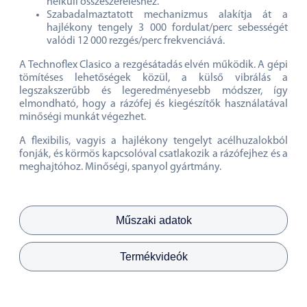
nélküli összeszereléshez.
Szabadalmaztatott mechanizmus alakítja át a
hajlékony tengely 3 000 fordulat/perc sebességét
valódi 12 000 rezgés/perc frekvenciává.
A Technoflex Clasico a rezgésátadás elvén működik. A gépi
tömítéses lehetőségek közül, a külső vibrálás a
legszakszerűbb és legeredményesebb módszer, így
elmondható, hogy a rázófej és kiegészítők használatával
minőségi munkát végezhet.
A flexibilis, vagyis a hajlékony tengelyt acélhuzalokból
fonják, és körmös kapcsolóval csatlakozik a rázófejhez és a
meghajtóhoz. Minőségi, spanyol gyártmány.
Műszaki adatok
Termékvideók