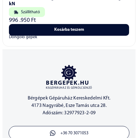
kN
Szállítható
996 .950
Ft
Kosárba teszem
Döngölő gépek
BERGEPEK.HU
KISGÉPÁRUHÁZ ÉS GÉPKÖLCSÖNZŐ
Bérgépek Gépáruház Kereskedelmi Kft.
4173 Nagyrábé, Esze Tamás utca 28.
Adószám: 32977923-2-09
+36 70 3071053