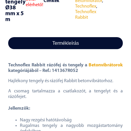
Címkék
Betonvibrátor
,
tengely
elérhető!
Technoflex
,
Ø38
Technoflex
mm x 5
Rabbit
m
Termékleírás
Technoflex Rabbit rázófej és tengely a
Betonvibrátorok
kategóriájából – Ref.: 141367R052
Hajlékony tengely és rázófej Rabbit betonvibrátorhoz.
A csomag tartalmazza a csatlakozót, a tengelyt és a
rázófejet.
Jellemzők:
Nagy rezgési hatótávolság
Rugalmas tengely a nagyobb mozgástartomány