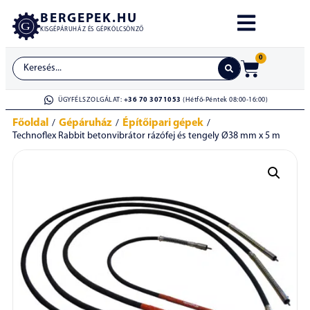
BERGEPEK.HU
KISGÉPÁRUHÁZ ÉS GÉPKÖLCSÖNZŐ
0
ÜGYFÉLSZOLGÁLAT:
+36 70 3071053
(Hétfő-Péntek 08:00-16:00)
Főoldal
Gépáruház
Építőipari gépek
/
/
/
Technoflex Rabbit betonvibrátor rázófej és tengely Ø38 mm x 5 m