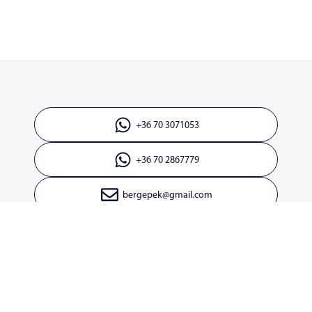
+36 70 3071053
+36 70 2867779
bergepek@gmail.com