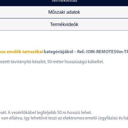
Termékleírás
Műszaki adatok
Termékvideók
os emelők tartozékai
kategóriájából – Ref.: IORI-REMOTE50m-T
ett távirányító készlet, 50 méter hosszúságú kábellel.
sét. A vezérlőkábel legfeljebb 50 m hosszú lehet.
l van ellátva, így lehetővé teszi az elektromos emelő (egyfázisú é