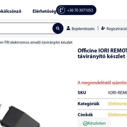
+36 70 3071053
kölcsönző
Elérhetőség
|
Regisztráció
Bejelentkezés
m-TRI elektromos emelő távirányító készlet
Officine IORI REM
távirányító készlet
A megrendeléstől számítot
SKU
IORI-REM
Kategóriák
Elektrom
Címkék
Elektrom
Készleten