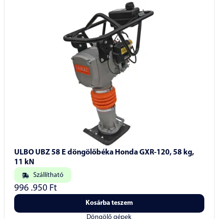
ULBO UBZ 58 E döngölőbéka Honda GXR-120, 58 kg,
11 kN
Szállítható
996 .950
Ft
Kosárba teszem
Döngölő gépek