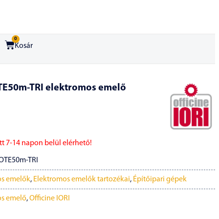
0
Kosár
OTE50m-TRI elektromos emelő
t 7-14 napon belül elérhető!
OTE50m-TRI
os emelők
,
Elektromos emelők tartozékai
,
Építőipari gépek
os emelő
,
Officine IORI