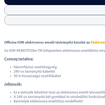
Officine IORI elektromos emelő távirányító készlet az
Elektrom
Az IORI-REMOTE50m-TRI kifejezetten elektromos emelőkhöz tervez
Csomag tartalma:
Háromfázisú vezérlőegység
24V-os távirányító kábellel
50 m hosszúságú vezérlőkábel
Jellemzők:
Ez a tartozék lehetővé teszi az elektromos emelő távvezérlé
A 24V-os távirányító két gombbal és vészleállító funkcióva
Bármelyik elektromos emelőhöz rendelhető!