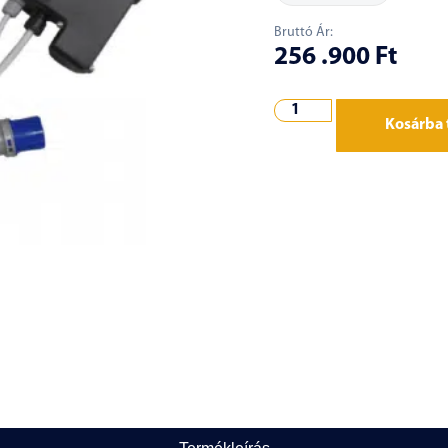
Bruttó Ár:
256 .900
Ft
Kosárba