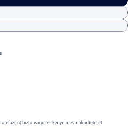
RI
s háromfázisú) biztonságos és kényelmes működtetését