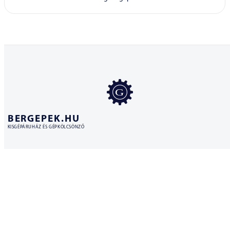
BERGEPEK.HU
KISGÉPÁRUHÁZ ÉS GÉPKÖLCSÖNZŐ
Bérgépek Gépáruház Kereskedelmi Kft.
4173 Nagyrábé, Esze Tamás utca 28.
Adószám: 32977923-2-09