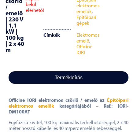
Építőipari
csörlő
belül
elektromos
/
elérhető!
emelők
,
emelő
Építőipari
| 230 V
gépek
| 1,1
kW |
Címkék
Elektromos
100 kg
emelő
,
| 2 x 40
Officine
m
IORI
Termékleírás
Officine IORI elektromos csörlő / emelő az
Építőipari
elektromos emelők
kategóriájából – Ref.: IORI-
DM100AT
Egyfázisú kivitel, 100 kg maximális terhelhetőséggel, 2 x 40
méter hosszú kábellel és 40 m/perc emelési sebességgel.