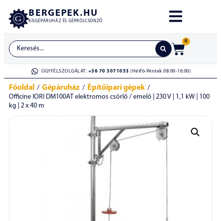
BERGEPEK.HU
KISGÉPÁRUHÁZ ÉS GÉPKÖLCSÖNZŐ
0
ÜGYFÉLSZOLGÁLAT:
+36 70 3071053
(Hétfő-Péntek 08:00-16:00)
Főoldal
Gépáruház
Építőipari gépek
/
/
/
Officine IORI DM100AT elektromos csörlő / emelő | 230 V | 1,1 kW | 100
kg | 2 x 40 m