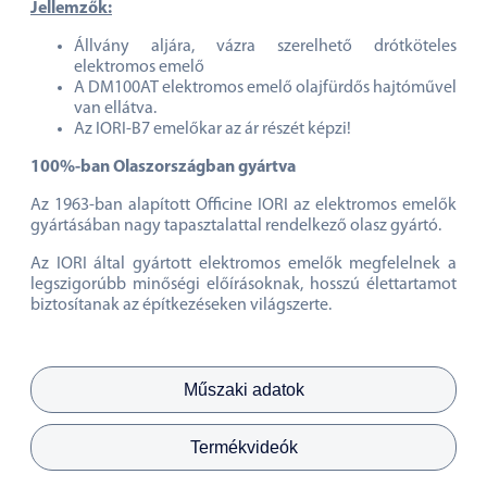
Jellemzők:
Állvány aljára, vázra szerelhető drótköteles
elektromos emelő
A DM100AT elektromos emelő olajfürdős hajtóművel
van ellátva.
Az IORI-B7 emelőkar az ár részét képzi!
100%-ban Olaszországban gyártva
Az 1963-ban alapított Officine IORI az elektromos emelők
gyártásában nagy tapasztalattal rendelkező olasz gyártó.
Az IORI által gyártott elektromos emelők megfelelnek a
legszigorúbb minőségi előírásoknak, hosszú élettartamot
biztosítanak az építkezéseken világszerte.
Műszaki adatok
Termékvideók