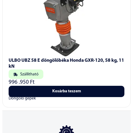
ULBO UBZ 58 E döngölőbéka Honda GXR-120, 58 kg, 11
kN
Szállítható
996 .950
Ft
Kosárba teszem
Döngölő gépek