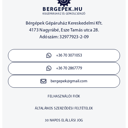
BERGEPEK.HU
KISGÉPÁRUHÁZ ÉS GÉPKÖLCSÖNZŐ
Bérgépek Gépáruház Kereskedelmi Kft.
4173 Nagyrábé, Esze Tamás utca 28.
Adószám: 32977923-2-09
+36 70 3071053
+36 70 2867779
bergepek@gmail.com
FELHASZNÁLÓI FIÓK
ÁLTALÁNOS SZERZŐDÉSI FELTÉTELEK
30 NAPOS ELÁLLÁSI JOG