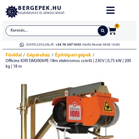
BERGEPEK.HU
KISGÉPÁRUHÁZ ÉS GÉPKÖLCSÖNZŐ
0
ÜGYFÉLSZOLGÁLAT:
+36 70 3071053
(Hétfő-Péntek 08:00-16:00)
Főoldal
Gépáruház
Építőipari gépek
/
/
/
Officine IORI DM200APE-18m elektromos csörlő | 230 V | 0,75 kW | 200
kg | 18 m