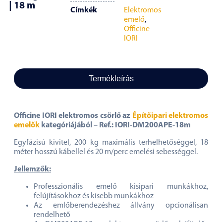
| 18 m
Címkék
Elektromos
emelő
,
Officine
IORI
Termékleírás
Officine IORI elektromos csörlő az
Építőipari elektromos
emelők
kategóriájából – Ref.: IORI-DM200APE-18m
Egyfázisú kivitel, 200 kg maximális terhelhetőséggel, 18
méter hosszú kábellel és 20 m/perc emelési sebességgel.
Jellemzők:
Professzionális emelő kisipari munkákhoz,
felújításokhoz és kisebb munkákhoz
Az emlőberendezéshez állvány opcionálisan
rendelhető