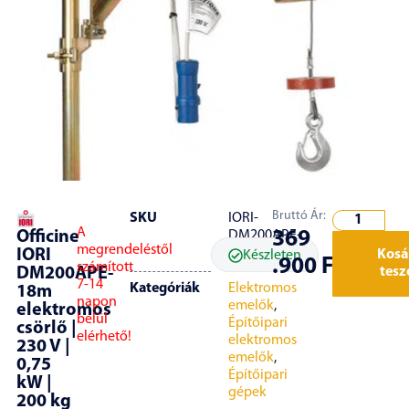
Bruttó Ár:
SKU
IORI-
A
Officine
369
DM200APE-
megrendeléstől
18m
IORI
Kosá
Készleten
.900
Ft
számított
DM200APE-
tes
7-14
Kategóriák
Elektromos
18m
napon
emelők
,
elektromos
belül
Építőipari
csörlő |
elérhető!
elektromos
230 V |
emelők
,
0,75
Építőipari
kW |
gépek
200 kg