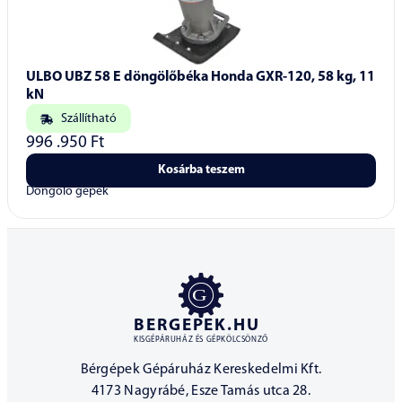
ULBO UBZ 58 E döngölőbéka Honda GXR-120, 58 kg, 11
kN
Szállítható
996 .950
Ft
Kosárba teszem
Döngölő gépek
BERGEPEK.HU
KISGÉPÁRUHÁZ ÉS GÉPKÖLCSÖNZŐ
Bérgépek Gépáruház Kereskedelmi Kft.
4173 Nagyrábé, Esze Tamás utca 28.