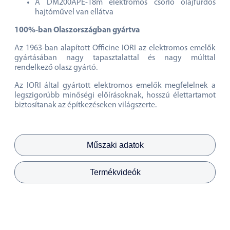
A DM200APE-18m elektromos csörlő olajfürdős
hajtóművel van ellátva
100%-ban Olaszországban gyártva
Az 1963-ban alapított Officine IORI az elektromos emelők
gyártásában nagy tapasztalattal és nagy múlttal
rendelkező olasz gyártó.
Az IORI által gyártott elektromos emelők megfelelnek a
legszigorúbb minőségi előírásoknak, hosszú élettartamot
biztosítanak az építkezéseken világszerte.
Műszaki adatok
Termékvideók