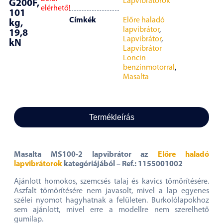
Lapvibrátorok
G200F,
elérhető!
101
Címkék
Előre haladó
kg,
lapvibrátor
,
19,8
Lapvibrátor
,
kN
Lapvibrátor
Loncin
benzinmotorral
,
Masalta
Termékleírás
Masalta MS100-2 lapvibrátor az
Előre haladó
lapvibrátorok
kategóriájából – Ref.: 1155001002
Ajánlott homokos, szemcsés talaj és kavics tömörítésére.
Aszfalt tömörítésére nem javasolt, mivel a lap egyenes
szélei nyomot hagyhatnak a felületen. Burkolólapokhoz
sem ajánlott, mivel erre a modellre nem szerelhető
gumilap.