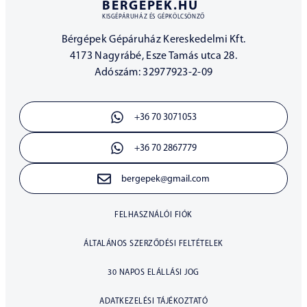
BERGEPEK.HU
KISGÉPÁRUHÁZ ÉS GÉPKÖLCSÖNZŐ
Bérgépek Gépáruház Kereskedelmi Kft.
4173 Nagyrábé, Esze Tamás utca 28.
Adószám: 32977923-2-09
+36 70 3071053
+36 70 2867779
bergepek@gmail.com
FELHASZNÁLÓI FIÓK
ÁLTALÁNOS SZERZŐDÉSI FELTÉTELEK
30 NAPOS ELÁLLÁSI JOG
ADATKEZELÉSI TÁJÉKOZTATÓ