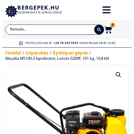
BERGEPEK.HU
KISGÉPÁRUHÁZ ÉS GÉPKÖLCSÖNZŐ
0
ÜGYFÉLSZOLGÁLAT:
+36 70 3071053
(Hétfő-Péntek 08:00-16:00)
Főoldal
Gépáruház
Építőipari gépek
/
/
/
Masalta MS100-2 lapvibrátor, Loncin G200F, 101 kg, 19,8 kN