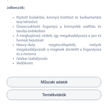
Jellemzők:
Nyitott kialakítás, könnyű tisztítást és karbantartást
tesz lehetővé
Összecsukható fogantyú a könnyebb szállítás és
tárolás érdekében
A meghajtószíj védett, így megakadályozza a por és
homok bejutását
Heavy-duty rezgéscsillapítók, melyek
megakadályozzák a rezgések átvitelét a fogantyúra
és a motorra
Gázkar szabályozás
Védőkeret
Műszaki adatok
Termékvideók