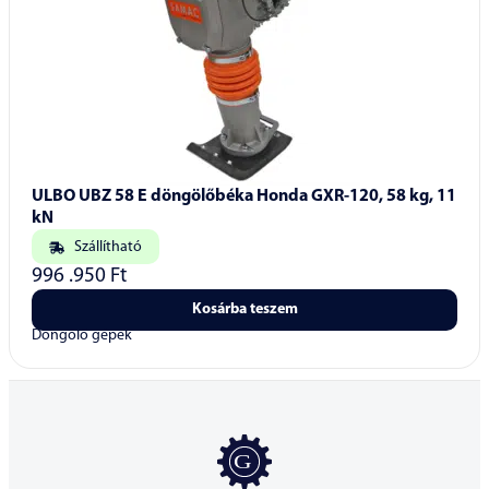
ULBO UBZ 58 E döngölőbéka Honda GXR-120, 58 kg, 11
kN
Szállítható
996 .950
Ft
Kosárba teszem
Döngölő gépek