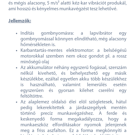
és mégis alacsony, 5 m/s² alatti kéz-kar vibrációt produkál,
ami hosszú és kényelmes munkavégzést tesz lehetővé.
Jellemzők:
Indítás gombnyomásra: a lapvibrátor egy
gombnyomással könnyen elindítható, még alacsony
hőmérsékleten is.
Karbantartás-mentes elektromotor: a belsőégésű
motorokkal szemben nem okoz gondot pl. a rossz
minőségű olaj
Az akkumulátor néhány egyszerű fogással, szerszám
nélkül kivehető, és behelyezhető egy másik
készülékbe, ezáltal egyetlen akku több készülékhez
is használható, valamint lemerülés esetén
egyszerűen és gyorsan kilehet cserélni egy
feltöltöttre.
Az alaplemez oldalsó élei elöl szögletesek, hátul
pedig lekerekítettek a járdaszegélyek mentén
történő precíz munkavégzéshez. A ferde és
keskenyedő forma megakadályozza, hogy a
munkaeszköz elfordításakor nyomok jelenjenek
meg a friss aszfalton. Ez a forma megkönnyíti a