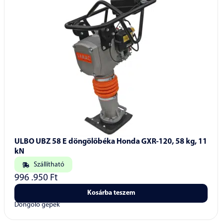
ULBO UBZ 58 E döngölőbéka Honda GXR-120, 58 kg, 11
kN
Szállítható
996 .950
Ft
Kosárba teszem
Döngölő gépek