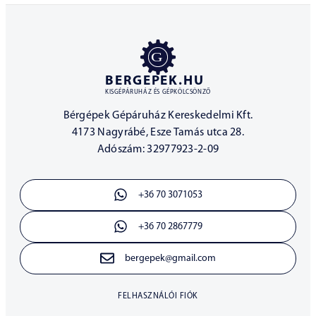
BERGEPEK.HU
KISGÉPÁRUHÁZ ÉS GÉPKÖLCSÖNZŐ
Bérgépek Gépáruház Kereskedelmi Kft.
4173 Nagyrábé, Esze Tamás utca 28.
Adószám: 32977923-2-09
+36 70 3071053
+36 70 2867779
bergepek@gmail.com
FELHASZNÁLÓI FIÓK