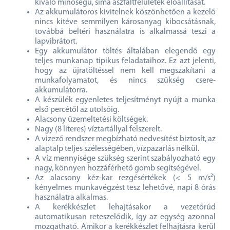
kiváló minőségű, sima aszfaltfelületek előállítását.
Az akkumulátoros kivitelnek köszönhetően a kezelő
nincs kitéve semmilyen károsanyag kibocsátásnak,
továbbá beltéri használatra is alkalmassá teszi a
lapvibrátort.
Egy akkumulátor töltés általában elegendő egy
teljes munkanap tipikus feladataihoz. Ez azt jelenti,
hogy az újratöltéssel nem kell megszakítani a
munkafolyamatot, és nincs szükség csere-
akkumulátorra.
A készülék egyenletes teljesítményt nyújt a munka
első percétől az utolsóig.
Alacsony üzemeltetési költségek.
Nagy (8 literes) víztartállyal felszerelt.
A vizező rendszer megbízható nedvesítést biztosít, az
alaptalp teljes szélességében, vízpazarlás nélkül.
A víz mennyisége szükség szerint szabályozható egy
nagy, könnyen hozzáférhető gomb segítségével.
Az alacsony kéz-kar rezgésértékek (< 5 m/s²)
kényelmes munkavégzést tesz lehetővé, napi 8 órás
használatra alkalmas.
A kerékkészlet lehajtásakor a vezetőrúd
automatikusan reteszelődik, így az egység azonnal
mozgatható. Amikor a kerékkészlet felhajtásra kerül