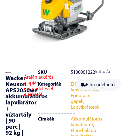
Bruttó Ár:
SKU
5100061222
Árajánlatkérés
Wacker
alapján,
Neuson
Kategóriák
Előre haladó
Előrendelhető
előrendeléssel
APS2050we
lapvibrátorok
,
elérhető!
Építőipari
akkumulátoros
gépek
,
lapvibrátor
Lapvibrátorok
+
víztartály
Címkék
Akkumulátoros
| 90
lapvibrátor
,
perc |
Előre haladó
92 kg |