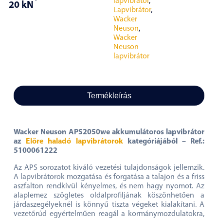
lapvibrátor
,
20 kN
Lapvibrátor
,
Wacker
Neuson
,
Wacker
Neuson
lapvibrátor
Termékleírás
Wacker Neuson APS2050we akkumulátoros lapvibrátor
az
Előre haladó lapvibrátorok
kategóriájából – Ref.:
5100061222
Az APS sorozatot kiváló vezetési tulajdonságok jellemzik.
A lapvibrátorok mozgatása és forgatása a talajon és a friss
aszfalton rendkívül kényelmes, és nem hagy nyomot. Az
alaplemez szögletes oldalprofiljának köszönhetően a
járdaszegélyeknél is könnyű tiszta végeket kialakítani. A
vezetőrúd egyértelműen reagál a kormánymozdulatokra,