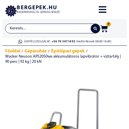
BERGEPEK.HU
KISGÉPÁRUHÁZ ÉS GÉPKÖLCSÖNZŐ
0
ÜGYFÉLSZOLGÁLAT:
+36 70 3071053
(Hétfő-Péntek 08:00-16:00)
Főoldal
Gépáruház
Építőipari gépek
/
/
/
Wacker Neuson APS2050we akkumulátoros lapvibrátor + víztartály |
90 perc | 92 kg | 20 kN