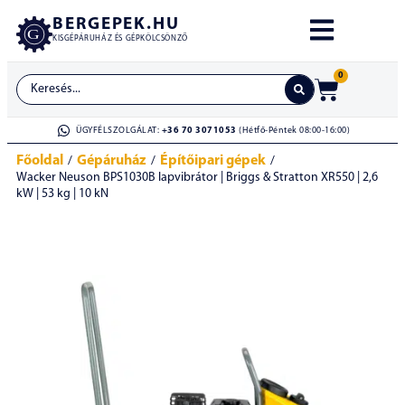
BERGEPEK.HU
KISGÉPÁRUHÁZ ÉS GÉPKÖLCSÖNZŐ
0
ÜGYFÉLSZOLGÁLAT:
+36 70 3071053
(Hétfő-Péntek 08:00-16:00)
Főoldal
Gépáruház
Építőipari gépek
/
/
/
Wacker Neuson BPS1030B lapvibrátor | Briggs & Stratton XR550 | 2,6
kW | 53 kg | 10 kN