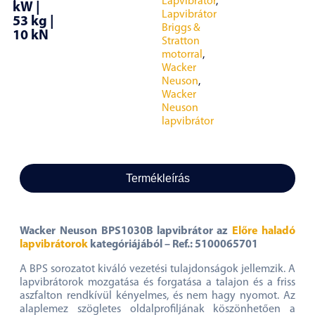
Lapvibrátor
,
kW |
Lapvibrátor
53 kg |
Briggs &
10 kN
Stratton
motorral
,
Wacker
Neuson
,
Wacker
Neuson
lapvibrátor
Termékleírás
Wacker Neuson BPS1030B lapvibrátor az
Előre haladó
lapvibrátorok
kategóriájából – Ref.: 5100065701
A BPS sorozatot kiváló vezetési tulajdonságok jellemzik. A
lapvibrátorok mozgatása és forgatása a talajon és a friss
aszfalton rendkívül kényelmes, és nem hagy nyomot. Az
alaplemez szögletes oldalprofiljának köszönhetően a