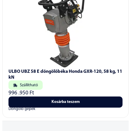
ULBO UBZ 58 E döngölőbéka Honda GXR-120, 58 kg, 11
kN
Szállítható
996 .950
Ft
Kosárba teszem
Döngölő gépek