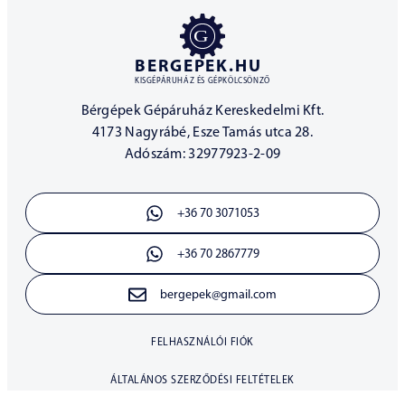
BERGEPEK.HU
KISGÉPÁRUHÁZ ÉS GÉPKÖLCSÖNZŐ
Bérgépek Gépáruház Kereskedelmi Kft.
4173 Nagyrábé, Esze Tamás utca 28.
Adószám: 32977923-2-09
+36 70 3071053
+36 70 2867779
bergepek@gmail.com
FELHASZNÁLÓI FIÓK
ÁLTALÁNOS SZERZŐDÉSI FELTÉTELEK