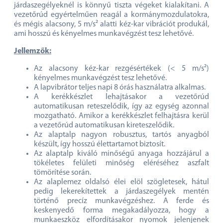
járdaszegélyeknél is könnyű tiszta végeket kialakítani. A
vezetőrúd egyértelműen reagál a kormánymozdulatokra,
és mégis alacsony, 5 m/s² alatti kéz-kar vibrációt produkál,
ami hosszú és kényelmes munkavégzést tesz lehetővé.
Jellemzők:
Az alacsony kéz-kar rezgésértékek (< 5 m/s²)
kényelmes munkavégzést tesz lehetővé.
A lapvibrátor teljes napi 8 órás használatra alkalmas.
A kerékkészlet lehajtásakor a vezetőrúd
automatikusan reteszelődik, így az egység azonnal
mozgatható. Amikor a kerékkészlet felhajtásra kerül
a vezetőrúd automatikusan kireteszelődik.
Az alaptalp nagyon robusztus, tartós anyagból
készült, így hosszú élettartamot biztosít.
Az alaptalp kiváló minőségű anyaga hozzájárul a
tökéletes felületi minőség eléréséhez aszfalt
tömörítése során.
Az alaplemez oldalsó élei elöl szögletesek, hátul
pedig lekerekítettek a járdaszegélyek mentén
történő precíz munkavégzéshez. A ferde és
keskenyedő forma megakadályozza, hogy a
munkaeszköz elfordításakor nyomok jelenjenek