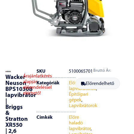
Bruttó Ár:
SKU
5100065701
Árajánlatkérés
Wacker
alapján,
Neuson
Kategóriák
Előre haladó
Előrendelhető
előrendeléssel
BPS1030B
lapvibrátorok
,
elérhető!
Építőipari
lapvibrátor
gépek
,
|
Lapvibrátorok
Briggs
&
Címkék
Előre
Stratton
haladó
XR550
lapvibrátor
,
| 2,6