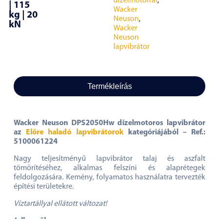
dízelmotorral
,
| 115
Wacker
kg | 20
Neuson
,
kN
Wacker
Neuson
lapvibrátor
Termékleírás
Wacker Neuson DPS2050Hw dízelmotoros lapvibrátor
az
Előre haladó lapvibrátorok
kategóriájából – Ref.:
5100061224
Nagy teljesítményű lapvibrátor talaj és aszfalt
tömörítéséhez, alkalmas felszíni és alaprétegek
feldolgozására. Kemény, folyamatos használatra tervezték
építési területekre.
Víztartállyal ellátott változat!