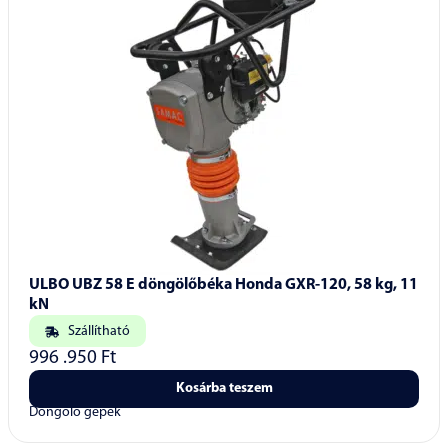
ULBO UBZ 58 E döngölőbéka Honda GXR-120, 58 kg, 11
kN
Szállítható
996 .950
Ft
Kosárba teszem
Döngölő gépek