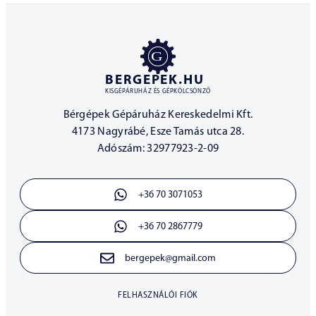
BERGEPEK.HU
KISGÉPÁRUHÁZ ÉS GÉPKÖLCSÖNZŐ
Bérgépek Gépáruház Kereskedelmi Kft.
4173 Nagyrábé, Esze Tamás utca 28.
Adószám: 32977923-2-09
+36 70 3071053
+36 70 2867779
bergepek@gmail.com
FELHASZNÁLÓI FIÓK