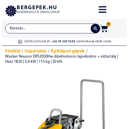
BERGEPEK.HU
KISGÉPÁRUHÁZ ÉS GÉPKÖLCSÖNZŐ
0
ÜGYFÉLSZOLGÁLAT:
+36 70 3071053
(Hétfő-Péntek 08:00-16:00)
Főoldal
Gépáruház
Építőipari gépek
/
/
/
Wacker Neuson DPS2050Hw dízelmotoros lapvibrátor + víztartály |
Hatz 1B20 | 3,4 kW | 115 kg | 20 kN