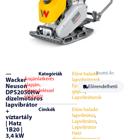
Bruttó Ár:
Kategóriák
Előre haladó
Árajánlatkérés
Wacker
lapvibrátorok
,
alapján,
Neuson
Építőipari
Előrendelhető
előrendeléssel
gépek
,
DPS2050Hw
elérhető!
Lapvibrátorok
dízelmotoros
lapvibrátor
Címkék
Előre haladó
+
lapvibrátor
,
víztartály
Lapvibrátor
,
| Hatz
Lapvibrátor
1B20 |
Hatz
3,4 kW