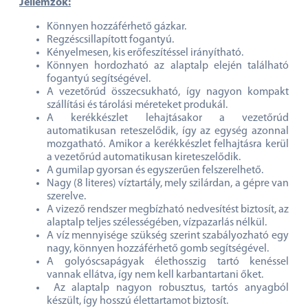
Jellemzők:
Könnyen hozzáférhető gázkar.
Regzéscsillapított fogantyú.
Kényelmesen, kis erőfeszítéssel irányítható.
Könnyen hordozható az alaptalp elején található
fogantyú segítségével.
A vezetőrúd összecsukható, így nagyon kompakt
szállítási és tárolási méreteket produkál.
A kerékkészlet lehajtásakor a vezetőrúd
automatikusan reteszelődik, így az egység azonnal
mozgatható. Amikor a kerékkészlet felhajtásra kerül
a vezetőrúd automatikusan kireteszelődik.
A gumilap gyorsan és egyszerűen felszerelhető.
Nagy (8 literes) víztartály, mely szilárdan, a gépre van
szerelve.
A vizező rendszer megbízható nedvesítést biztosít, az
alaptalp teljes szélességében, vízpazarlás nélkül.
A víz mennyisége szükség szerint szabályozható egy
nagy, könnyen hozzáférhető gomb segítségével.
A golyóscsapágyak élethosszig tartó kenéssel
vannak ellátva, így nem kell karbantartani őket.
Az alaptalp nagyon robusztus, tartós anyagból
készült, így hosszú élettartamot biztosít.