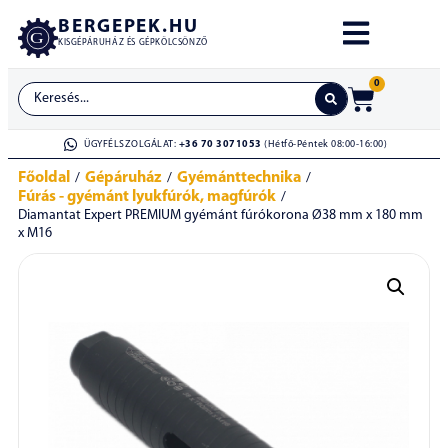
BERGEPEK.HU
KISGÉPÁRUHÁZ ÉS GÉPKÖLCSÖNZŐ
0
ÜGYFÉLSZOLGÁLAT:
+36 70 3071053
(Hétfő-Péntek 08:00-16:00)
Főoldal
Gépáruház
Gyémánttechnika
/
/
/
Fúrás - gyémánt lyukfúrók, magfúrók
/
Diamantat Expert PREMIUM gyémánt fúrókorona Ø38 mm x 180 mm
x M16