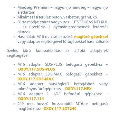
Minőség: Prémium – nagyon jó minőség – nagyon jó
élettartam
Alkalmazási terület: beton, vasbeton, gránit, kő
Fúrás módja: száraz vagy vizes – ÜTVEFÚRÁS NÉLKÜL
– az ütvefúrás a gyémántszegmensek letörését
okozza
Használat: M16-os csatlakozású
magfúró gépekkel
vagy adapter segítségével fúrógépekkel használható
Széles körű kompatibilitás az alábbi adapterek
segítségével:
M16 adapter SDS-PLUS befogású gépekhez –
DXDY.117.SDS-PLUS
M16 adapter SDS-MAX befogású gépekhez –
DXDY.117.SDS-MAX
M16 adapter hatszögletű befogáshoz vagy
tokmányos fúrógépekhez –
DXDY.117.HEX
M16 adapter 1 1/4″ befogású gépekhez –
DXDY.117.114
240 mm hosszú hosszabbító M16-os befogású
magfúrókhoz –
DXDY.117.EXT240