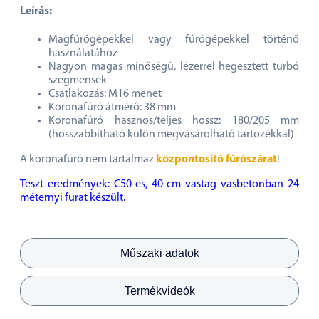
Leírás:
Magfúrógépekkel vagy fúrógépekkel történő
használatához
Nagyon magas minőségű, lézerrel hegesztett turbó
szegmensek
Csatlakozás: M16 menet
Koronafúró átmérő: 38 mm
Koronafúró hasznos/teljes hossz: 180/205 mm
(hosszabbítható külön megvásárolható tartozékkal)
A koronafúró nem tartalmaz
központosító fúrószárat
!
Teszt eredmények: C50-es, 40 cm vastag vasbetonban 24
méternyi furat készült.
Műszaki adatok
Termékvideók