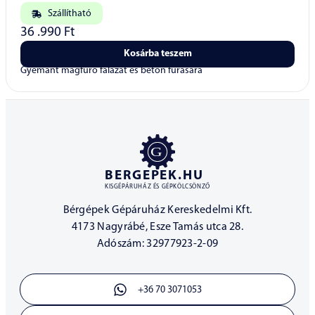
Szállítható
36 .990
Ft
Kosárba teszem
Gyémánt magfúró falazat és beton fúrására
BERGEPEK.HU
KISGÉPÁRUHÁZ ÉS GÉPKÖLCSÖNZŐ
Bérgépek Gépáruház Kereskedelmi Kft.
4173 Nagyrábé, Esze Tamás utca 28.
Adószám: 32977923-2-09
+36 70 3071053