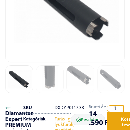
Bruttó Ár:
SKU
DXDY.P0117.38
Diamantat
14
Expert
Kategóriák
Fúrás - gyémánt
Kos
Készleten
.590
Ft
PREMIUM
lyukfúrók,
tes