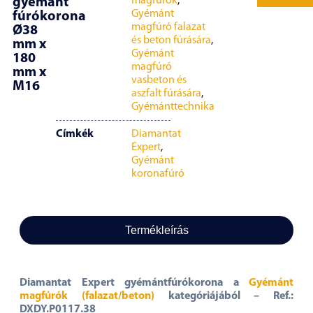
magfúrók
,
gyémánt
Gyémánt
fúrókorona
magfúró falazat
Ø38
és beton fúrására
,
mm x
Gyémánt
180
magfúró
mm x
vasbeton és
M16
aszfalt fúrására
,
Gyémánttechnika
Címkék
Diamantat
Expert
,
Gyémánt
koronafúró
Termékleírás
Diamantat Expert gyémántfúrókorona a
Gyémánt
magfúrók (falazat/beton)
kategóriájából – Ref.:
DXDY.P0117.38