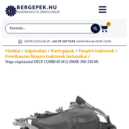
BERGEPEK.HU
KISGÉPÁRUHÁZ ÉS GÉPKÖLCSÖNZŐ
0
ÜGYFÉLSZOLGÁLAT:
+36 70 3071053
(Hétfő-Péntek 08:00-16:00)
Főoldal
Gépáruház
Kerti gépek
Fűnyíró traktorok
/
/
/
/
Frontkaszás fűnyíró traktorok tartozékai
/
Stiga vágóasztal DECK COMBI 85 M Q (PARK 300-330 M)