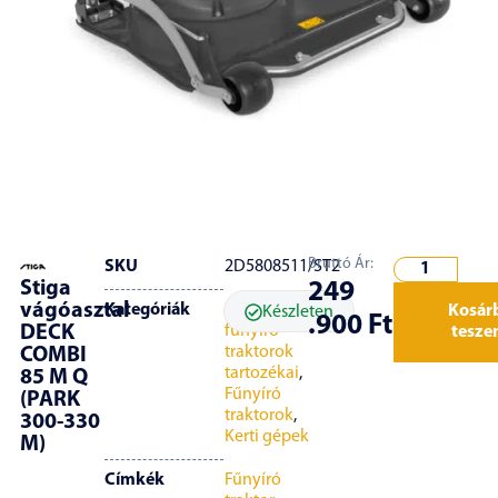
Bruttó Ár:
SKU
2D5808511/ST2
Stiga
249
vágóasztal
Kategóriák
Frontkaszás
Kosár
Készleten
.900
Ft
DECK
fűnyíró
tesz
traktorok
COMBI
tartozékai
,
85 M Q
Fűnyíró
(PARK
traktorok
,
300-330
Kerti gépek
M)
Címkék
Fűnyíró