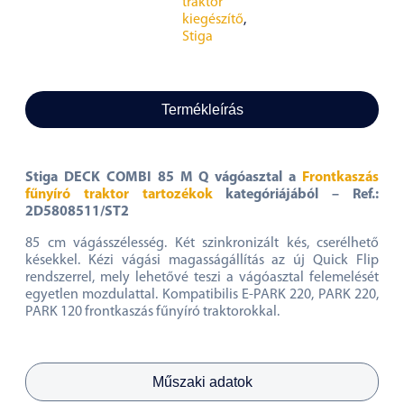
traktor
kiegészítő
,
Stiga
Termékleírás
Stiga DECK COMBI 85 M Q vágóasztal a
Frontkaszás
fűnyíró traktor tartozékok
kategóriájából – Ref.:
2D5808511/ST2
85 cm vágásszélesség. Két szinkronizált kés, cserélhető
késekkel. Kézi vágási magasságállítás az új Quick Flip
rendszerrel, mely lehetővé teszi a vágóasztal felemelését
egyetlen mozdulattal. Kompatibilis E-PARK 220, PARK 220,
PARK 120 frontkaszás fűnyíró traktorokkal.
Műszaki adatok