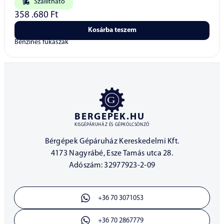
Szállítható
358 .680
Ft
Kosárba teszem
Benzines fűkaszák
BERGEPEK.HU
KISGÉPÁRUHÁZ ÉS GÉPKÖLCSÖNZŐ
Bérgépek Gépáruház Kereskedelmi Kft.
4173 Nagyrábé, Esze Tamás utca 28.
Adószám: 32977923-2-09
+36 70 3071053
+36 70 2867779