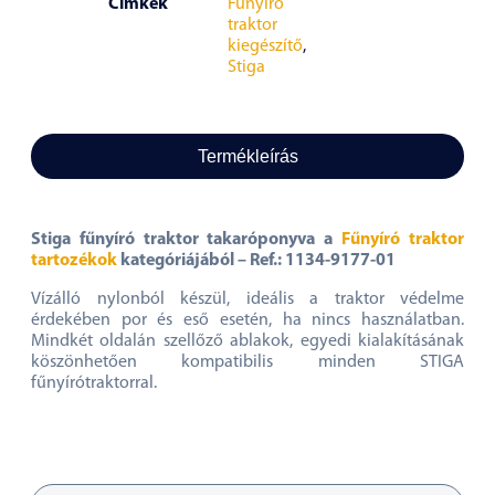
Címkék
Fűnyíró
traktor
kiegészítő
,
Stiga
Termékleírás
Stiga fűnyíró traktor takaróponyva a
Fűnyíró traktor
tartozékok
kategóriájából – Ref.: 1134-9177-01
Vízálló nylonból készül, ideális a traktor védelme
érdekében por és eső esetén, ha nincs használatban.
Mindkét oldalán szellőző ablakok, egyedi kialakításának
köszönhetően kompatibilis minden STIGA
fűnyírótraktorral.