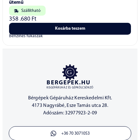
ütemű
Szállítható
358 .680
Ft
Kosárba teszem
Benzines fűkaszák
BERGEPEK.HU
KISGÉPÁRUHÁZ ÉS GÉPKÖLCSÖNZŐ
Bérgépek Gépáruház Kereskedelmi Kft.
4173 Nagyrábé, Esze Tamás utca 28.
Adószám: 32977923-2-09
+36 70 3071053