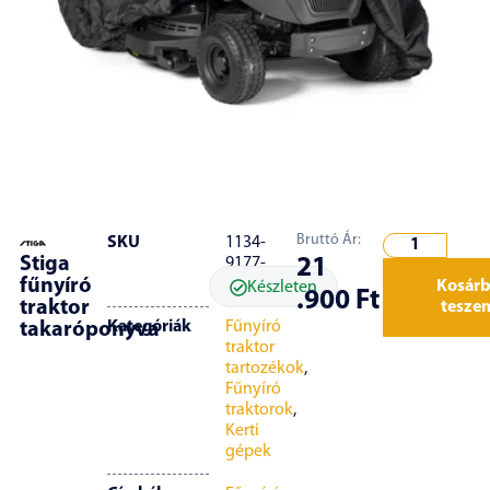
Bruttó Ár:
SKU
1134-
Stiga
21
9177-
fűnyíró
01
Kosár
Készleten
.900
Ft
traktor
tesze
Kategóriák
Fűnyíró
takaróponyva
traktor
tartozékok
,
Fűnyíró
traktorok
,
Kerti
gépek