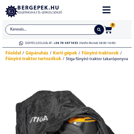
BERGEPEK.HU
KISGÉPÁRUHÁZ ÉS GÉPKÖLCSÖNZŐ
0
ÜGYFÉLSZOLGÁLAT:
+36 70 3071053
(Hétfő-Péntek 08:00-16:00)
Főoldal
Gépáruház
Kerti gépek
Fűnyíró traktorok
/
/
/
/
Fűnyíró traktor tartozékok
/
Stiga fűnyíró traktor takaróponyva